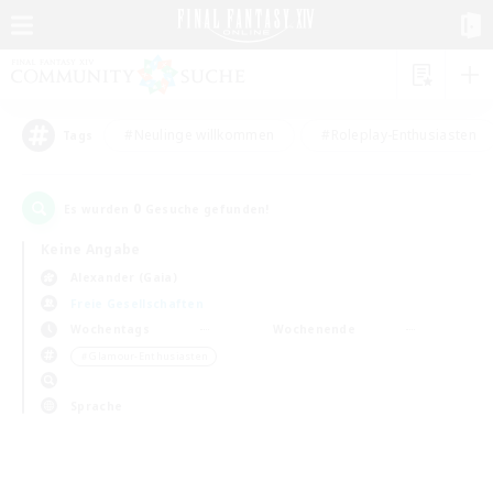
#Neulinge willkommen
#Roleplay-Enthusiasten
Tags
0
Es wurden
Gesuche gefunden!
Keine Angabe
Alexander (Gaia)
Freie Gesellschaften
Wochentags
Wochenende
＃Glamour-Enthusiasten
Sprache