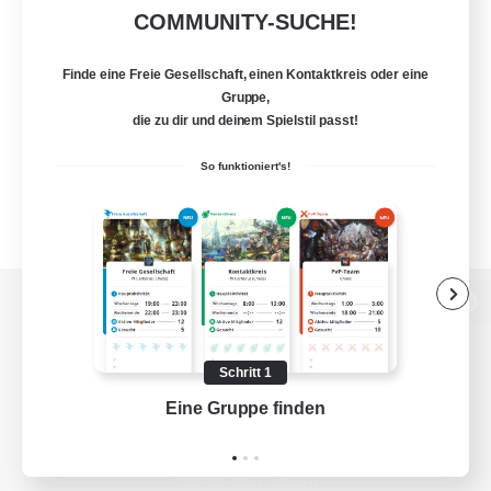
COMMUNITY-SUCHE!
Finde eine Freie Gesellschaft, einen Kontaktkreis oder eine
Gruppe,
die zu dir und deinem Spielstil passt!
So funktioniert's!
Zur PC-Seite
Schritt 1
Eine Gruppe finden
Auf 
Spiel herunterladen
Offizielle Informationen