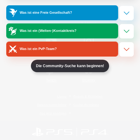
Was ist eine Freie Gesellschaft?
/
Facebook
X
News
Was ist ein (Welten-)Kontaktkreis?
Was ist ein PvP-Team?
YouTube
Instagram
Die Community-Suche kann beginnen!
Twitch
Bluesky
Lizenz
Regeln & Richtlinien
Datenschutzrichtlinie
Cookie-Richtlinien
Abo jetzt kündigen