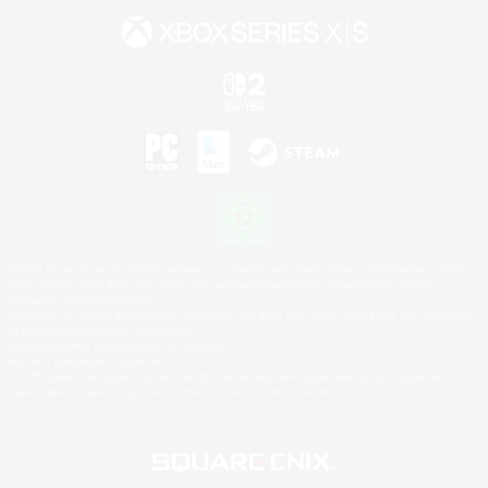
©2026 Sony Interactive Entertainment LLC."PlayStation Family Mark", "PlayStation", "PS5
logo", "PS5", "PS4 logo" and "PS4" are registered trademarks or trademarks of Sony
Interactive Entertainment Inc.
Microsoft, the XBOX Sphere mark, the Series X|S logo and XBOX Series X|S are trademarks
of the Microsoft group of companies.
Nintendo Switch is a trademark of Nintendo.
Mac is a trademark of Apple Inc.
©2026 Valve Corporation. Steam and the Steam logo are trademarks and/or registered
trademarks of Valve Corporation in the U.S. and/or other countries.