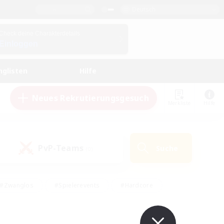
Deutsch
Check deine Charakterdetails
Einloggen
nglisten
Hilfe
Neues Rekrutierungsgesuch
Merkliste
Hilfe
PvP-Teams
Suche
(0)
#Zwanglos
#Spielerevents
#Hardcore
en
#Schatzkarten
#Screenshot-Enthusiasten
husiasten
#Hobbys/Interessen