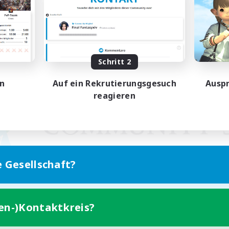
Schritt 2
en
Auf ein Rekrutierungsgesuch
Auspr
reagieren
e Gesellschaft?
ten-)Kontaktkreis?
Version für Mobilgeräte