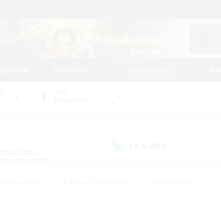
beginnen
Spielinfos
Community
Ra
UM
WELT
Alexander
KK & WKK
(0)
schaften
(0)
e willkommen
#Roleplay-Enthusiasten
#Elternfreundlich
#Studentenfreundlich
#Mehrsprachig
#Unterkunft-Enthusiast
d
#Hochstufige Inhalte
#Handwerker/Sammler
#PvP-Ent