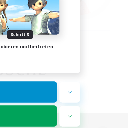
Schritt 3
obieren und beitreten