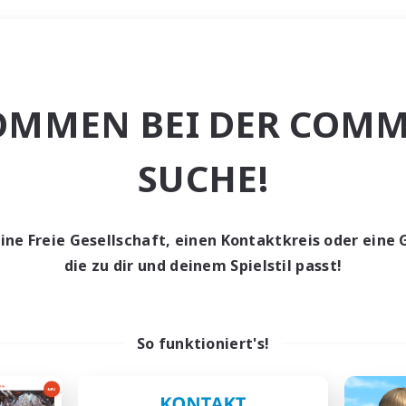
Wochenende
OMMEN BEI DER COMM
che
SUCHE!
eine Freie Gesellschaft, einen Kontaktkreis oder eine 
die zu dir und deinem Spielstil passt!
0 Gesuche
den keine Gesuche ge
So funktioniert's!
t aufgeben! Versuche es mit anderen Suchfil