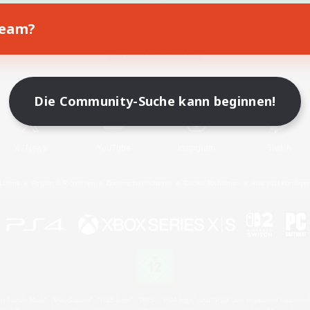
Team?
Spiel herunterladen
Offizielle Informationen
Die Community-Suche kann beginnen!
X
/
News
YouTube
Instagram
Twitch
Lizenz
Regeln & Richtlinien
Datenschutzrichtlinie
Cookie-Richtlinien
Abo jetzt kündige
 Family Mark", "PlayStation", "PS5 logo", "PS5", "PS4 logo" and "PS4" are registered trademark