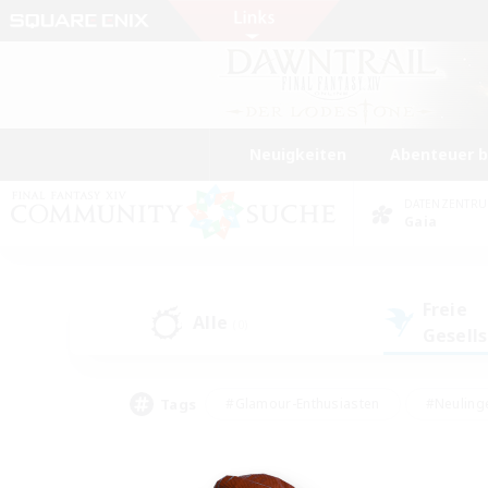
Neuigkeiten
Abenteuer 
DATENZENTR
Gaia
Freie
Alle
(0)
Gesell
Tags
#Glamour-Enthusiasten
#Neuling
#Aktive Gruppe
#Berufstätige willkommen
#Lore-Enthusiasten
#Hohe Jag