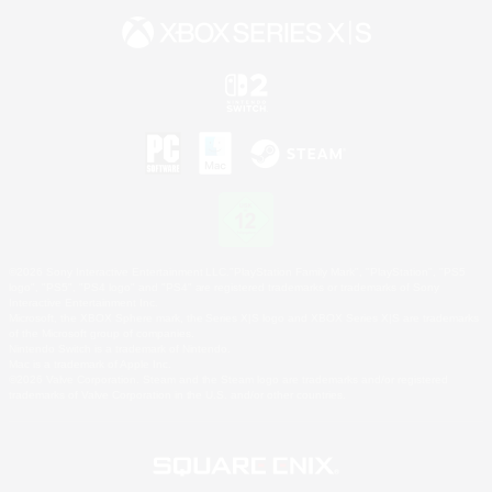
©2026 Sony Interactive Entertainment LLC."PlayStation Family Mark", "PlayStation", "PS5
logo", "PS5", "PS4 logo" and "PS4" are registered trademarks or trademarks of Sony
Interactive Entertainment Inc.
Microsoft, the XBOX Sphere mark, the Series X|S logo and XBOX Series X|S are trademarks
of the Microsoft group of companies.
Nintendo Switch is a trademark of Nintendo.
Mac is a trademark of Apple Inc.
©2026 Valve Corporation. Steam and the Steam logo are trademarks and/or registered
trademarks of Valve Corporation in the U.S. and/or other countries.