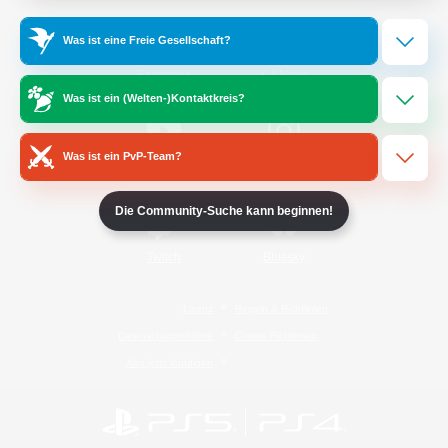
Was ist eine Freie Gesellschaft?
/
Facebook
X
News
Was ist ein (Welten-)Kontaktkreis?
Was ist ein PvP-Team?
YouTube
Instagram
Die Community-Suche kann beginnen!
Twitch
Bluesky
Lizenz
Regeln & Richtlinien
Datenschutzrichtlinie
Cookie-Richtlinien
Abo jetzt kündigen