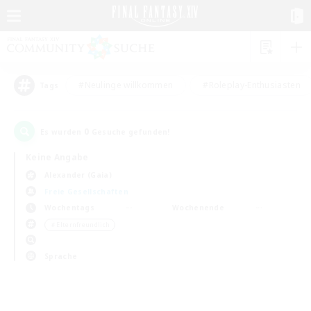
#Neulinge willkommen
#Roleplay-Enthusiasten
Tags
0
Es wurden
Gesuche gefunden!
Keine Angabe
Alexander (Gaia)
Freie Gesellschaften
Wochentags
Wochenende
＃Elternfreundlich
Sprache