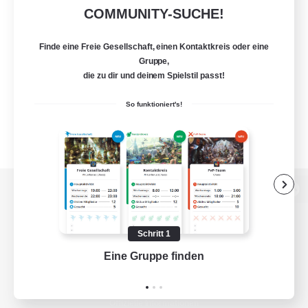
COMMUNITY-SUCHE!
Finde eine Freie Gesellschaft, einen Kontaktkreis oder eine
Gruppe,
die zu dir und deinem Spielstil passt!
So funktioniert's!
Zur PC-Seite
Schritt 1
Eine Gruppe finden
Auf 
Spiel herunterladen
Offizielle Informationen