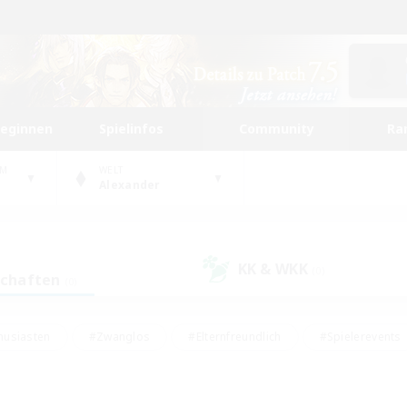
beginnen
Spielinfos
Community
Ra
UM
WELT
Alexander
KK & WKK
(0)
schaften
(0)
husiasten
#Zwanglos
#Elternfreundlich
#Spielerevents
#Unterkunft-Enthusiasten
#Glamour-Enthusiasten
#Schatzkart
dcore
#Hochstufige Inhalte
#Hobbys/Interessen
#Lore-