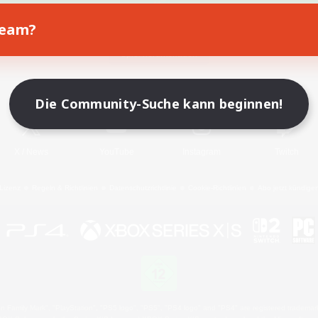
Team?
Spiel herunterladen
Offizielle Informationen
Die Community-Suche kann beginnen!
X
/
News
YouTube
Instagram
Twitch
Lizenz
Regeln & Richtlinien
Datenschutzrichtlinie
Cookie-Richtlinien
Abo jetzt kündige
 Family Mark", "PlayStation", "PS5 logo", "PS5", "PS4 logo" and "PS4" are registered trademark