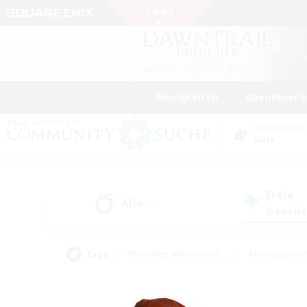
Neuigkeiten
Abenteuer 
DATENZENTR
Gaia
Freie
Alle
(0)
Gesell
Tags
#Neulinge willkommen
#Roleplay-Ent
#Mehrsprachig
#Studentenfreundlich
#Screenshot-Enthusiasten
#Har