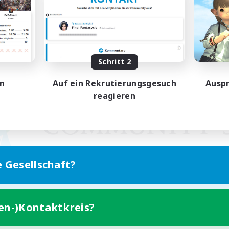
Schritt 2
en
Auf ein Rekrutierungsgesuch
Auspr
reagieren
e Gesellschaft?
ten-)Kontaktkreis?
Version für Mobilgeräte