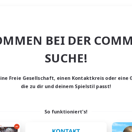
Wochenende
OMMEN BEI DER COMM
ache
SUCHE!
eine Freie Gesellschaft, einen Kontaktkreis oder eine 
die zu dir und deinem Spielstil passt!
0 Gesuche
den keine Gesuche ge
So funktioniert's!
t aufgeben! Versuche es mit anderen Suchfil