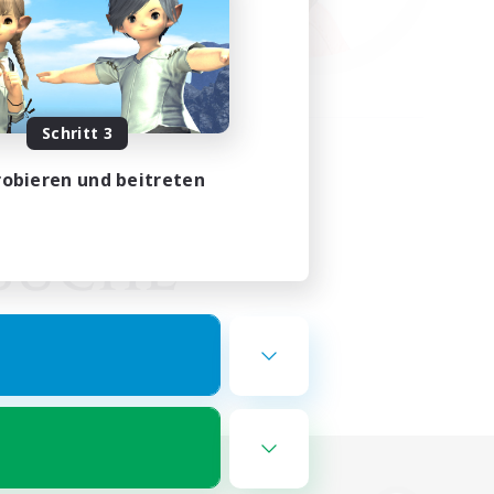
Schritt 3
obieren und beitreten