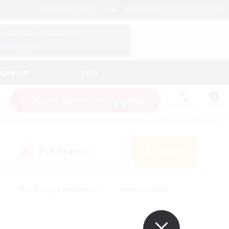
Deutsch
Check deine Charakterdetails
Einloggen
nglisten
Hilfe
Neues Rekrutierungsgesuch
Merkliste
Hilfe
PvP-Teams
Suche
(0)
#Berufstätige willkommen
#Aktive Gruppe
en
#Handwerker/Sammler
#Hohe Jagd
Enthusiasten
#PvP-Enthusiasten