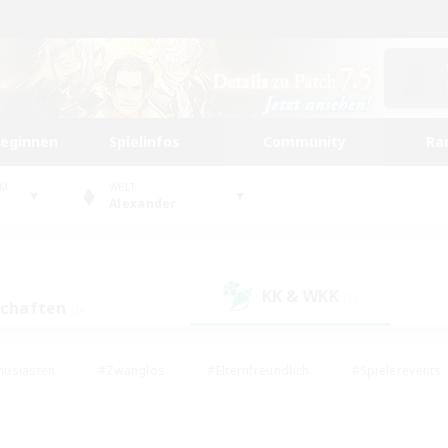
beginnen
Spielinfos
Community
Ra
UM
WELT
Alexander
KK & WKK
(1)
schaften
(0)
husiasten
#Zwanglos
#Elternfreundlich
#Spielerevents
#Unterkunft-Enthusiasten
#Glamour-Enthusiasten
#Schatzkart
dcore
#Hochstufige Inhalte
#Hobbys/Interessen
#Lore-