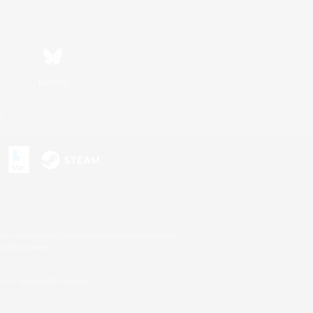
Bluesky
n
s or trademarks of Sony Interactive Entertainment Inc.
up of companies.
U.S. and/or other countries.