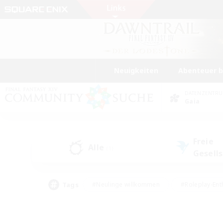
Neuigkeiten
Abenteuer 
DATENZENTR
Gaia
Freie
Alle
(1)
Gesell
Tags
#Neulinge willkommen
#Roleplay-Ent
#Mehrsprachig
#Studentenfreundlich
#Screenshot-Enthusiasten
#Har