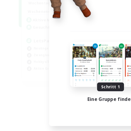
0:00
23:00
Wochentags
0:00
23:00
Wochenende
1
Aktive Mitglieder
999
Gesucht
LetsPartyFFXIVDiscord
Neulinge willkommen
Zwanglos
Hobbys/Interessen
Aktive Gruppe
EN
Endet am 04.09.2026
Schritt 1
Eine Gruppe find