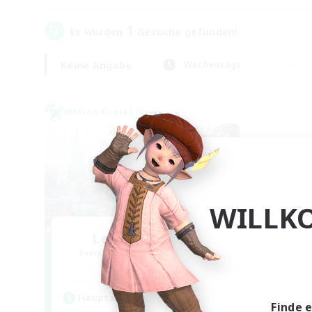
1
Es wurden
Gesuche gefunden!
Keine Angabe
Wochentags
Welten-Kontaktkreis
WILLK
Let's Party! Gaia
Rekrutierung für neue Mitglieder
Gaia
Hauptaktivität
Finde 