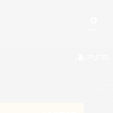
Facebook
©2026 Sony Interactive Entertainment LLC."PlayStation
Microsoft, the 
©2026 Valve Corporation. St