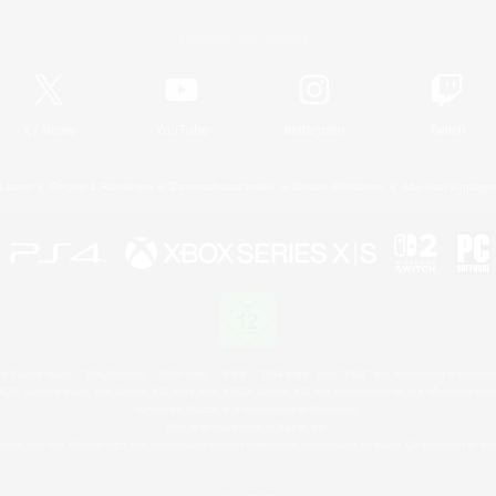
Offizielle Informationen
X
/
News
YouTube
Instagram
Twitch
Lizenz
Regeln & Richtlinien
Datenschutzrichtlinie
Cookie-Richtlinien
Abo jetzt kündige
 Family Mark", "PlayStation", "PS5 logo", "PS5", "PS4 logo" and "PS4" are registered trademark
XBOX Sphere mark, the Series X|S logo and XBOX Series X|S are trademarks of the Microsoft gro
Nintendo Switch is a trademark of Nintendo.
Mac is a trademark of Apple Inc.
eam and the Steam logo are trademarks and/or registered trademarks of Valve Corporation in the 