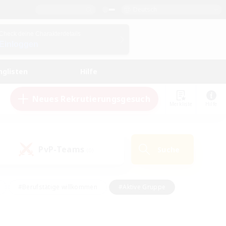
Deutsch
Check deine Charakterdetails
Einloggen
nglisten
Hilfe
Neues Rekrutierungsgesuch
Merkliste
Hilfe
PvP-Teams
Suche
(0)
#Berufstätige willkommen
#Aktive Gruppe
en
#Handwerker/Sammler
#Hohe Jagd
Enthusiasten
#PvP-Enthusiasten