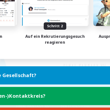
Schritt 2
en
Auf ein Rekrutierungsgesuch
Auspr
reagieren
e Gesellschaft?
ten-)Kontaktkreis?
Version für Mobilgeräte