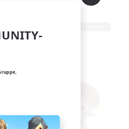
ten
Sprache
Bearbeiten
UNITY-
Gruppe,
funden.
tern!