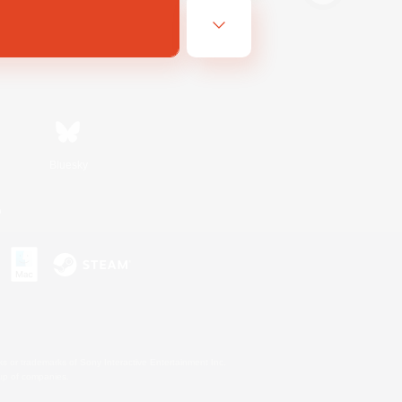
Bluesky
n
s or trademarks of Sony Interactive Entertainment Inc.
up of companies.