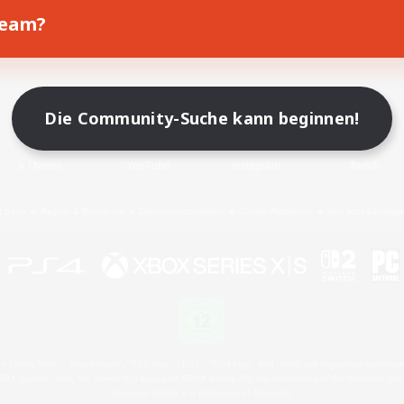
Team?
Spiel herunterladen
Offizielle Informationen
Die Community-Suche kann beginnen!
X
/
News
YouTube
Instagram
Twitch
Lizenz
Regeln & Richtlinien
Datenschutzrichtlinie
Cookie-Richtlinien
Abo jetzt kündige
 Family Mark", "PlayStation", "PS5 logo", "PS5", "PS4 logo" and "PS4" are registered trademark
XBOX Sphere mark, the Series X|S logo and XBOX Series X|S are trademarks of the Microsoft gro
Nintendo Switch is a trademark of Nintendo.