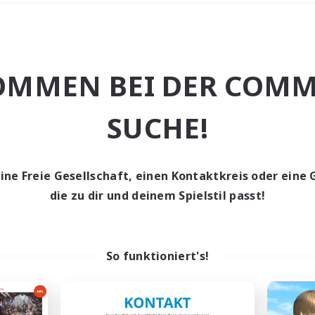
Wochenende
＃Lore-Enthusias
OMMEN BEI DER COMM
SUCHE!
eine Freie Gesellschaft, einen Kontaktkreis oder eine 
0 Gesuche
die zu dir und deinem Spielstil passt!
den keine Gesuche ge
So funktioniert's!
t aufgeben! Versuche es mit anderen Suchfil