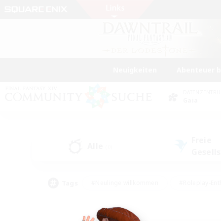
Neuigkeiten
Abenteuer 
DATENZENTR
Gaia
Freie
Alle
(0)
Gesell
Tags
#Neulinge willkommen
#Roleplay-Ent
#Mehrsprachig
#Unterkunft-Enthusias
#Screenshot-Enthusiasten
#Hochstufig