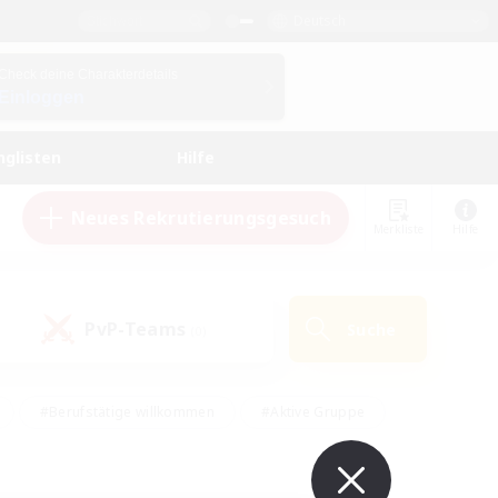
Deutsch
Check deine Charakterdetails
Einloggen
nglisten
Hilfe
Neues Rekrutierungsgesuch
Merkliste
Hilfe
PvP-Teams
Suche
(0)
#Berufstätige willkommen
#Aktive Gruppe
eundlich
#Hardcore
#Hohe Jagd
Hobbys/Interessen
#PvP-Enthusiasten