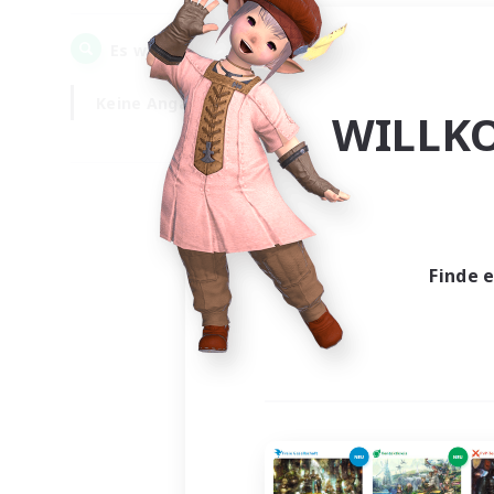
0
Es wurden
Gesuche gefunden!
Keine Angabe
Wochentags
WILLK
Finde 
Es wur
Nich