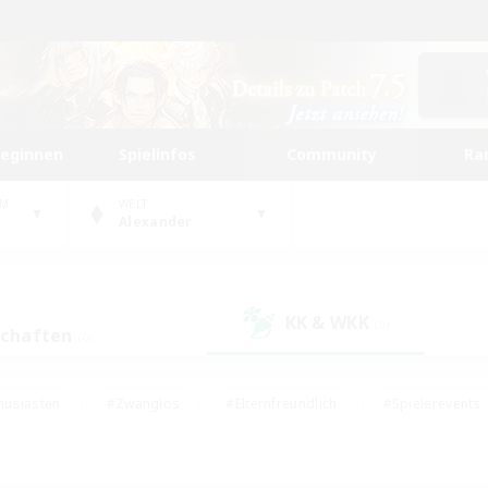
beginnen
Spielinfos
Community
Ra
UM
WELT
Alexander
KK & WKK
(0)
schaften
(0)
husiasten
#Zwanglos
#Elternfreundlich
#Spielerevents
ten
#Glamour-Enthusiasten
#Schatzkarten
#Studentenfr
e Inhalte
#Lore-Enthusiasten
#Handwerker/Sammler
#