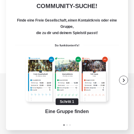
COMMUNITY-SUCHE!
Finde eine Freie Gesellschaft, einen Kontaktkreis oder eine
Gruppe,
die zu dir und deinem Spielstil passt!
So funktioniert's!
Zur PC-Seite
Schritt 1
Eine Gruppe finden
Auf 
Spiel herunterladen
Offizielle Informationen