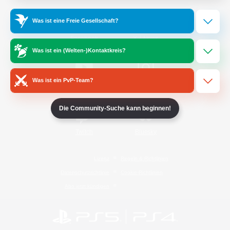
Was ist eine Freie Gesellschaft?
/
Facebook
X
News
Was ist ein (Welten-)Kontaktkreis?
Was ist ein PvP-Team?
YouTube
Instagram
Die Community-Suche kann beginnen!
Twitch
Bluesky
Lizenz
Regeln & Richtlinien
Datenschutzrichtlinie
Cookie-Richtlinien
Abo jetzt kündigen