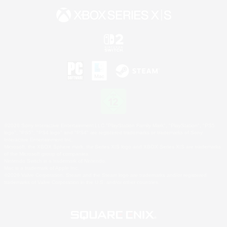
©2026 Sony Interactive Entertainment LLC."PlayStation Family Mark", "PlayStation", "PS5
logo", "PS5", "PS4 logo" and "PS4" are registered trademarks or trademarks of Sony
Interactive Entertainment Inc.
Microsoft, the XBOX Sphere mark, the Series X|S logo and XBOX Series X|S are trademarks
of the Microsoft group of companies.
Nintendo Switch is a trademark of Nintendo.
Mac is a trademark of Apple Inc.
©2026 Valve Corporation. Steam and the Steam logo are trademarks and/or registered
trademarks of Valve Corporation in the U.S. and/or other countries.