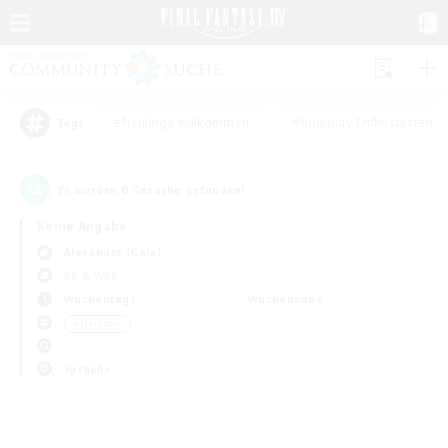
#Neulinge willkommen
#Roleplay-Enthusiasten
Tags
0
Es wurden
Gesuche gefunden!
Keine Angabe
Alexander (Gaia)
KK & WKK
Wochentags
Wochenende
＃Hardcore
Sprache