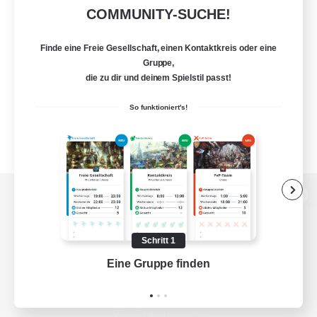
COMMUNITY-SUCHE!
Finde eine Freie Gesellschaft, einen Kontaktkreis oder eine
Gruppe,
die zu dir und deinem Spielstil passt!
So funktioniert's!
Zur PC-Seite
Schritt 1
Eine Gruppe finden
Auf 
Spiel herunterladen
Offizielle Informationen