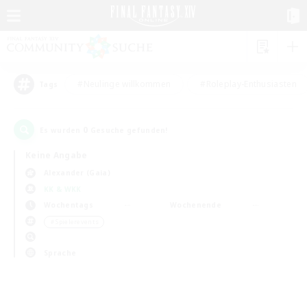
#Neulinge willkommen
#Roleplay-Enthusiasten
Tags
0
Es wurden
Gesuche gefunden!
Keine Angabe
Alexander (Gaia)
KK & WKK
Wochentags
Wochenende
＃Spielerevents
Sprache