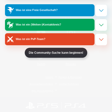
Was ist eine Freie Gesellschaft?
/
Facebook
X
News
Was ist ein (Welten-)Kontaktkreis?
Was ist ein PvP-Team?
YouTube
Instagram
Die Community-Suche kann beginnen!
Twitch
Bluesky
Lizenz
Regeln & Richtlinien
Datenschutzrichtlinie
Cookie-Richtlinien
Abo jetzt kündigen