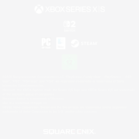
©2026 Sony Interactive Entertainment LLC."PlayStation Family Mark", "PlayStation", "PS5
logo", "PS5", "PS4 logo" and "PS4" are registered trademarks or trademarks of Sony
Interactive Entertainment Inc.
Microsoft, the XBOX Sphere mark, the Series X|S logo and XBOX Series X|S are trademarks
of the Microsoft group of companies.
Nintendo Switch is a trademark of Nintendo.
Mac is a trademark of Apple Inc.
©2026 Valve Corporation. Steam and the Steam logo are trademarks and/or registered
trademarks of Valve Corporation in the U.S. and/or other countries.