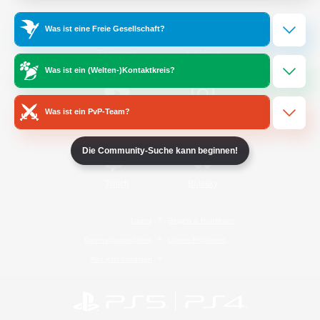
Was ist eine Freie Gesellschaft?
/
Facebook
X
News
Was ist ein (Welten-)Kontaktkreis?
Was ist ein PvP-Team?
YouTube
Instagram
Die Community-Suche kann beginnen!
Twitch
Bluesky
Lizenz
Regeln & Richtlinien
Datenschutzrichtlinie
Cookie-Richtlinien
Abo jetzt kündigen