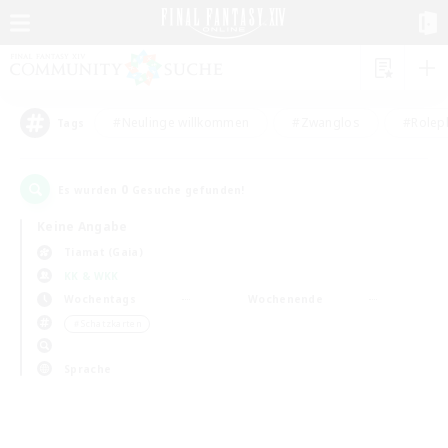
#Neulinge willkommen
#Zwanglos
#Rolepl
Tags
0
Es wurden
Gesuche gefunden!
Keine Angabe
Tiamat (Gaia)
KK & WKK
Wochentags
Wochenende
＃Schatzkarten
Sprache