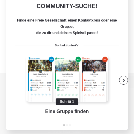
COMMUNITY-SUCHE!
Finde eine Freie Gesellschaft, einen Kontaktkreis oder eine
Gruppe,
die zu dir und deinem Spielstil passt!
So funktioniert's!
Zur PC-Seite
Schritt 1
Eine Gruppe finden
Auf 
Spiel herunterladen
Offizielle Informationen