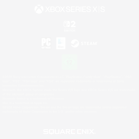
©2026 Sony Interactive Entertainment LLC."PlayStation Family Mark", "PlayStation", "PS5
logo", "PS5", "PS4 logo" and "PS4" are registered trademarks or trademarks of Sony
Interactive Entertainment Inc.
Microsoft, the XBOX Sphere mark, the Series X|S logo and XBOX Series X|S are trademarks
of the Microsoft group of companies.
Nintendo Switch is a trademark of Nintendo.
Mac is a trademark of Apple Inc.
©2026 Valve Corporation. Steam and the Steam logo are trademarks and/or registered
trademarks of Valve Corporation in the U.S. and/or other countries.