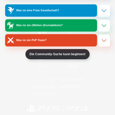
Was ist eine Freie Gesellschaft?
/
Facebook
X
News
Was ist ein (Welten-)Kontaktkreis?
Was ist ein PvP-Team?
YouTube
Instagram
Die Community-Suche kann beginnen!
Twitch
Bluesky
Lizenz
Regeln & Richtlinien
Datenschutzrichtlinie
Cookie-Richtlinien
Abo jetzt kündigen