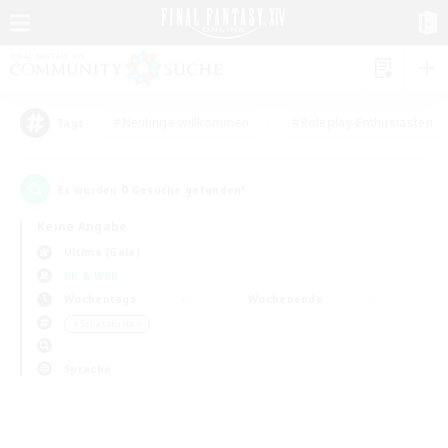
#Neulinge willkommen
#Roleplay-Enthusiasten
Tags
0
Es wurden
Gesuche gefunden!
Keine Angabe
Ultima (Gaia)
KK & WKK
Wochentags
Wochenende
＃Schatzkarten
Sprache