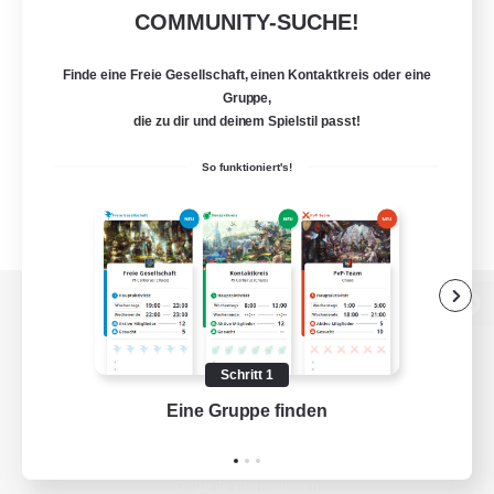
COMMUNITY-SUCHE!
Finde eine Freie Gesellschaft, einen Kontaktkreis oder eine
Gruppe,
die zu dir und deinem Spielstil passt!
So funktioniert's!
Zur PC-Seite
Schritt 1
Eine Gruppe finden
Auf 
Spiel herunterladen
Offizielle Informationen