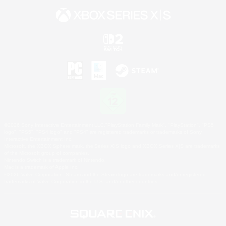
©2026 Sony Interactive Entertainment LLC."PlayStation Family Mark", "PlayStation", "PS5
logo", "PS5", "PS4 logo" and "PS4" are registered trademarks or trademarks of Sony
Interactive Entertainment Inc.
Microsoft, the XBOX Sphere mark, the Series X|S logo and XBOX Series X|S are trademarks
of the Microsoft group of companies.
Nintendo Switch is a trademark of Nintendo.
Mac is a trademark of Apple Inc.
©2026 Valve Corporation. Steam and the Steam logo are trademarks and/or registered
trademarks of Valve Corporation in the U.S. and/or other countries.