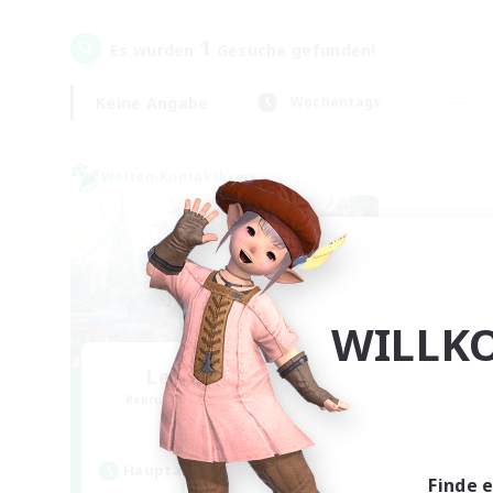
1
Es wurden
Gesuche gefunden!
Keine Angabe
Wochentags
Welten-Kontaktkreis
WILLK
Let's Party! Gaia
Rekrutierung für neue Mitglieder
Gaia
Hauptaktivität
Finde 