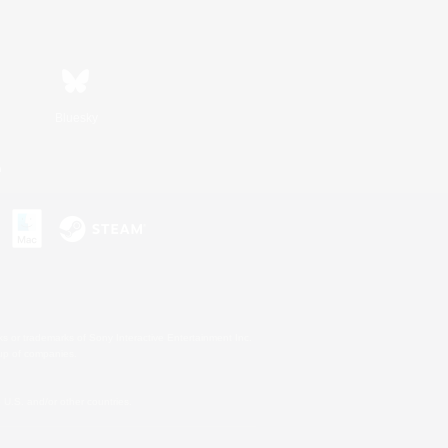
Bluesky
n
s or trademarks of Sony Interactive Entertainment Inc.
up of companies.
U.S. and/or other countries.