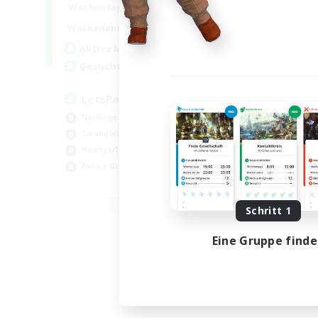
0:00
23:00
Wochentags
0:00
23:00
Wochenende
1
Aktive Mitglieder
999
Gesucht
LetsPartyFFXIVDiscord
Neulinge willkommen
Zwanglos
Hobbys/Interessen
Aktive Gruppe
EN
Endet am 04.09.2026
Schritt 1
Eine Gruppe find