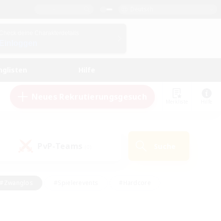
Deutsch
Check deine Charakterdetails
Einloggen
nglisten
Hilfe
Neues Rekrutierungsgesuch
Merkliste
Hilfe
PvP-Teams
Suche
(0)
#Zwanglos
#Spielerevents
#Hardcore
en
#Schatzkarten
#Screenshot-Enthusiasten
husiasten
#Hobbys/Interessen