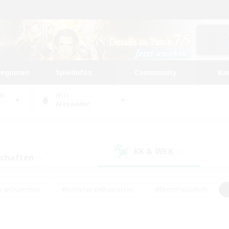
beginnen
Spielinfos
Community
Ra
UM
WELT
Alexander
KK & WKK
(1)
schaften
(1)
e willkommen
#Roleplay-Enthusiasten
#Elternfreundlich
#Studentenfreundlich
#Mehrsprachig
#Unterkunft-Enthusiast
d
#Hochstufige Inhalte
#Handwerker/Sammler
#PvP-Ent