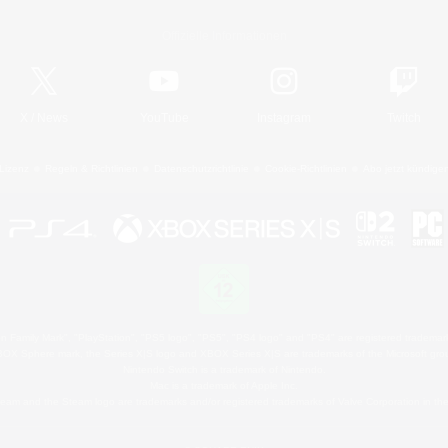
Offizielle Informationen
X
/
News
YouTube
Instagram
Twitch
Lizenz
Regeln & Richtlinien
Datenschutzrichtlinie
Cookie-Richtlinien
Abo jetzt kündige
 Family Mark", "PlayStation", "PS5 logo", "PS5", "PS4 logo" and "PS4" are registered trademark
XBOX Sphere mark, the Series X|S logo and XBOX Series X|S are trademarks of the Microsoft gro
Nintendo Switch is a trademark of Nintendo.
Mac is a trademark of Apple Inc.
eam and the Steam logo are trademarks and/or registered trademarks of Valve Corporation in the 