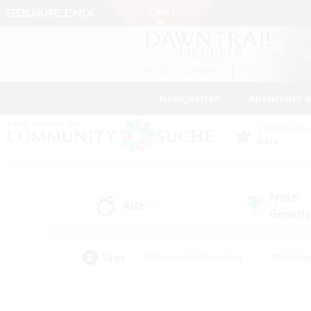
Neuigkeiten
Abenteuer 
DATENZENTR
Gaia
Freie
Alle
(2)
Gesell
Tags
#Glamour-Enthusiasten
#Neuling
#Aktive Gruppe
#Berufstätige willkommen
#Lore-Enthusiasten
#Hohe Jag