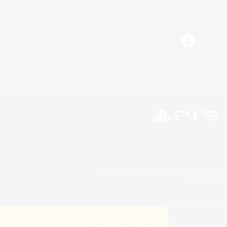
Facebook
©2026 Sony Interactive Entertainment LLC."PlayStation
Microsoft, the 
©2026 Valve Corporation. St