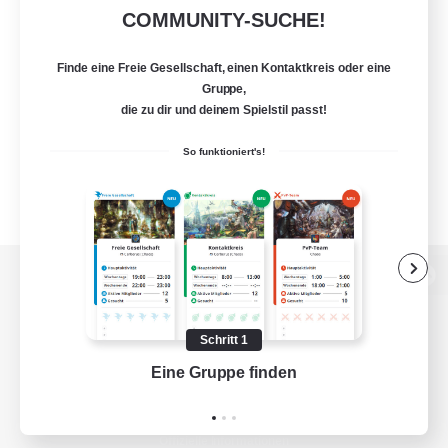
COMMUNITY-SUCHE!
Finde eine Freie Gesellschaft, einen Kontaktkreis oder eine
Gruppe,
die zu dir und deinem Spielstil passt!
So funktioniert's!
Zur PC-Seite
Schritt 1
Eine Gruppe finden
Auf 
Spiel herunterladen
Offizielle Informationen