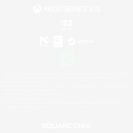
©2026 Sony Interactive Entertainment LLC."PlayStation Family Mark", "PlayStation", "PS5
logo", "PS5", "PS4 logo" and "PS4" are registered trademarks or trademarks of Sony
Interactive Entertainment Inc.
Microsoft, the XBOX Sphere mark, the Series X|S logo and XBOX Series X|S are trademarks
of the Microsoft group of companies.
Nintendo Switch is a trademark of Nintendo.
Mac is a trademark of Apple Inc.
©2026 Valve Corporation. Steam and the Steam logo are trademarks and/or registered
trademarks of Valve Corporation in the U.S. and/or other countries.