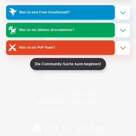
Was ist eine Freie Gesellschaft?
/
Facebook
X
News
Was ist ein (Welten-)Kontaktkreis?
Was ist ein PvP-Team?
YouTube
Instagram
Die Community-Suche kann beginnen!
Twitch
Bluesky
Lizenz
Regeln & Richtlinien
Datenschutzrichtlinie
Cookie-Richtlinien
Abo jetzt kündigen