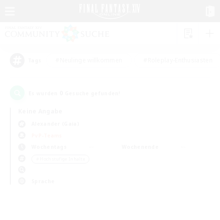
#Neulinge willkommen
#Roleplay-Enthusiasten
Tags
0
Es wurden
Gesuche gefunden!
Keine Angabe
Alexander (Gaia)
PvP-Teams
Wochentags
Wochenende
＃Hochstufige Inhalte
Sprache