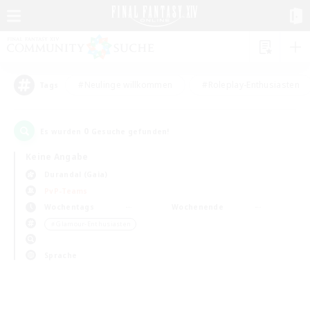
#Neulinge willkommen
#Roleplay-Enthusiasten
Tags
0
Es wurden
Gesuche gefunden!
Keine Angabe
Durandal (Gaia)
PvP-Teams
Wochentags
Wochenende
＃Glamour-Enthusiasten
Sprache