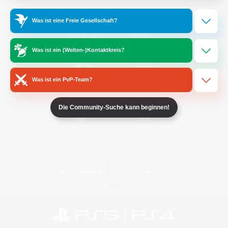
Was ist eine Freie Gesellschaft?
/
Facebook
X
News
Was ist ein (Welten-)Kontaktkreis?
Was ist ein PvP-Team?
YouTube
Instagram
Die Community-Suche kann beginnen!
Twitch
Bluesky
Lizenz
Regeln & Richtlinien
Datenschutzrichtlinie
Cookie-Richtlinien
Abo jetzt kündigen