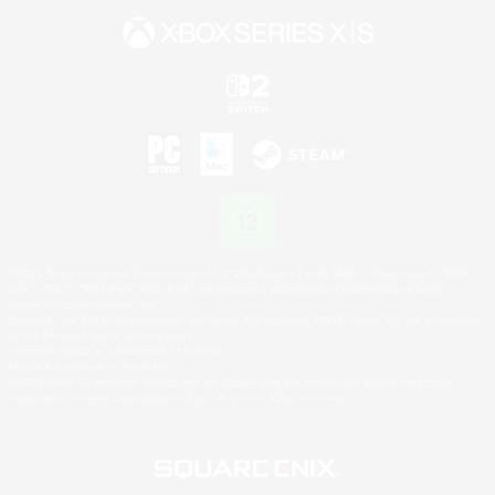
©2026 Sony Interactive Entertainment LLC."PlayStation Family Mark", "PlayStation", "PS5
logo", "PS5", "PS4 logo" and "PS4" are registered trademarks or trademarks of Sony
Interactive Entertainment Inc.
Microsoft, the XBOX Sphere mark, the Series X|S logo and XBOX Series X|S are trademarks
of the Microsoft group of companies.
Nintendo Switch is a trademark of Nintendo.
Mac is a trademark of Apple Inc.
©2026 Valve Corporation. Steam and the Steam logo are trademarks and/or registered
trademarks of Valve Corporation in the U.S. and/or other countries.