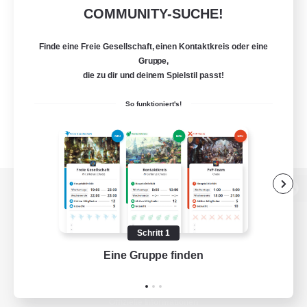
COMMUNITY-SUCHE!
Finde eine Freie Gesellschaft, einen Kontaktkreis oder eine
Gruppe,
die zu dir und deinem Spielstil passt!
So funktioniert's!
Zur PC-Seite
Schritt 1
Eine Gruppe finden
Auf 
Spiel herunterladen
Offizielle Informationen