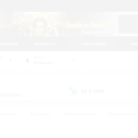
beginnen
Spielinfos
Community
Ra
UM
WELT
Alexander
KK & WKK
(0)
schaften
(0)
husiasten
#Zwanglos
#Elternfreundlich
#Spielerevents
#Unterkunft-Enthusiasten
#Glamour-Enthusiasten
#Schatzkart
dcore
#Hochstufige Inhalte
#Hobbys/Interessen
#Lore-