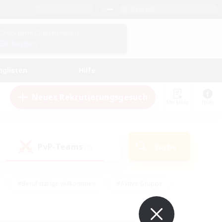
Deutsch
Check deine Charakterdetails
Einloggen
nglisten
Hilfe
Neues Rekrutierungsgesuch
Merkliste
Hilfe
PvP-Teams
Suche
(0)
#Berufstätige willkommen
#Aktive Gruppe
en
#Handwerker/Sammler
#Hohe Jagd
Enthusiasten
#PvP-Enthusiasten