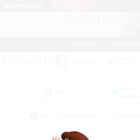
Neuigkeiten
Abenteuer 
DATENZENTR
Gaia
Freie
Alle
(0)
Gesell
Tags
#Neulinge willkommen
#Roleplay-Ent
#Mehrsprachig
#Studentenfreundlich
#Screenshot-Enthusiasten
#Har