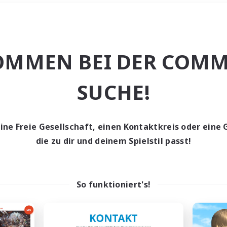
Wochenende
＃Hochstufige Inh
OMMEN BEI DER COMM
SUCHE!
eine Freie Gesellschaft, einen Kontaktkreis oder eine 
0 Gesuche
die zu dir und deinem Spielstil passt!
den keine Gesuche ge
So funktioniert's!
t aufgeben! Versuche es mit anderen Suchfil