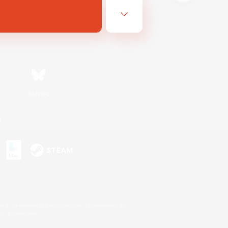
Bluesky
n
s or trademarks of Sony Interactive Entertainment Inc.
up of companies.