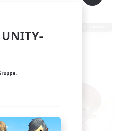
alte
Sprache
Bearbeiten
UNITY-
Gruppe,
funden.
tern!