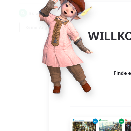
0
Es wurden
Gesuche gefunden!
Keine Angabe
Wochentags
WILLK
Finde 
Es wur
Nich