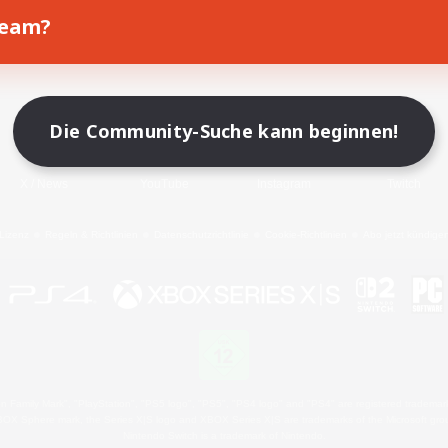
Team?
Spiel herunterladen
Offizielle Informationen
Die Community-Suche kann beginnen!
X
/
News
YouTube
Instagram
Twitch
Lizenz
Regeln & Richtlinien
Datenschutzrichtlinie
Cookie-Richtlinien
Abo jetzt kündige
 Family Mark", "PlayStation", "PS5 logo", "PS5", "PS4 logo" and "PS4" are registered trademark
XBOX Sphere mark, the Series X|S logo and XBOX Series X|S are trademarks of the Microsoft gro
Nintendo Switch is a trademark of Nintendo.