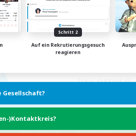
Schritt 2
en
Auf ein Rekrutierungsgesuch
Auspr
reagieren
e Gesellschaft?
ten-)Kontaktkreis?
Version für Mobilgeräte