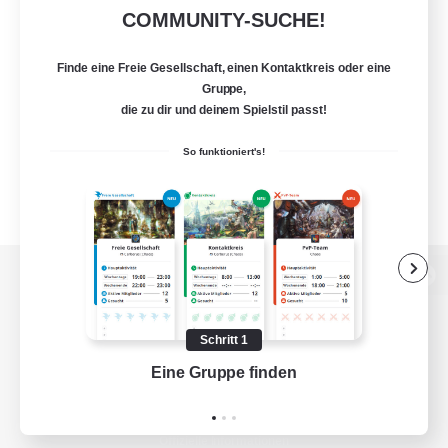
COMMUNITY-SUCHE!
Finde eine Freie Gesellschaft, einen Kontaktkreis oder eine
Gruppe,
die zu dir und deinem Spielstil passt!
So funktioniert's!
Zur PC-Seite
Schritt 1
Eine Gruppe finden
Auf 
Spiel herunterladen
Offizielle Informationen