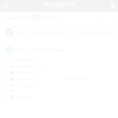
#Glamour-Enthusiasten
#Neulinge willkommen
Tags
0
Es wurden
Gesuche gefunden!
Keine Angabe
Alexander (Gaia)
PvP-Teams
Wochentags
Wochenende
＃Spielerevents
Sprache