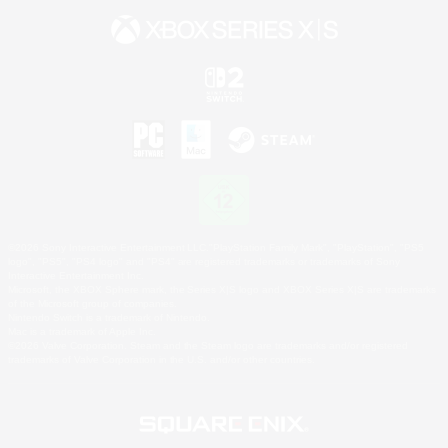
©2026 Sony Interactive Entertainment LLC."PlayStation Family Mark", "PlayStation", "PS5
logo", "PS5", "PS4 logo" and "PS4" are registered trademarks or trademarks of Sony
Interactive Entertainment Inc.
Microsoft, the XBOX Sphere mark, the Series X|S logo and XBOX Series X|S are trademarks
of the Microsoft group of companies.
Nintendo Switch is a trademark of Nintendo.
Mac is a trademark of Apple Inc.
©2026 Valve Corporation. Steam and the Steam logo are trademarks and/or registered
trademarks of Valve Corporation in the U.S. and/or other countries.