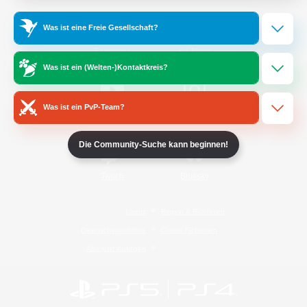
Was ist eine Freie Gesellschaft?
/
Facebook
X
News
Was ist ein (Welten-)Kontaktkreis?
Was ist ein PvP-Team?
YouTube
Instagram
Die Community-Suche kann beginnen!
Twitch
Bluesky
Lizenz
Regeln & Richtlinien
Datenschutzrichtlinie
Cookie-Richtlinien
Abo jetzt kündigen