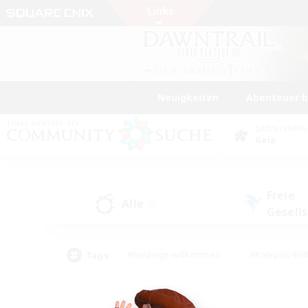
Neuigkeiten
Abenteuer 
DATENZENTR
Gaia
Freie
Alle
(0)
Gesell
Tags
#Neulinge willkommen
#Roleplay-Ent
#Mehrsprachig
#Unterkunft-Enthusias
#Screenshot-Enthusiasten
#Hochstufig