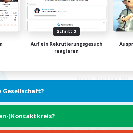
Schritt 2
en
Auf ein Rekrutierungsgesuch
Auspr
reagieren
e Gesellschaft?
ten-)Kontaktkreis?
Version für Mobilgeräte