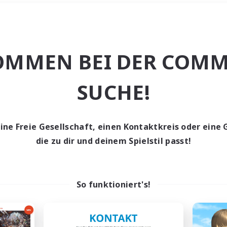
Wochenende
＃Lore-Enthusias
OMMEN BEI DER COMM
SUCHE!
eine Freie Gesellschaft, einen Kontaktkreis oder eine 
0 Gesuche
die zu dir und deinem Spielstil passt!
den keine Gesuche ge
So funktioniert's!
t aufgeben! Versuche es mit anderen Suchfil