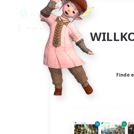
0
Es wurden
Gesuche gefunden!
Keine Angabe
Wochentags
WILLK
Finde 
Es wur
Nich