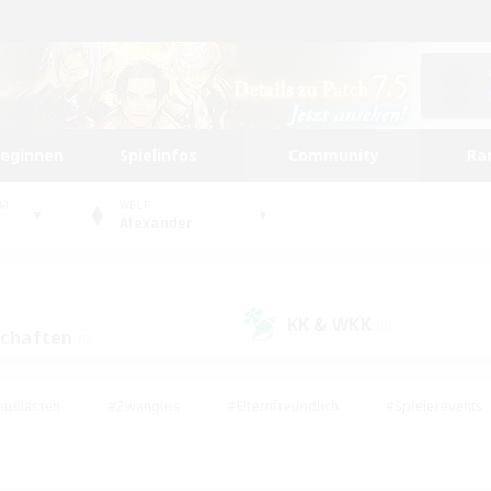
beginnen
Spielinfos
Community
Ra
UM
WELT
Alexander
KK & WKK
(0)
schaften
(0)
husiasten
#Zwanglos
#Elternfreundlich
#Spielerevents
ten
#Glamour-Enthusiasten
#Schatzkarten
#Studentenfr
e Inhalte
#Lore-Enthusiasten
#Handwerker/Sammler
#