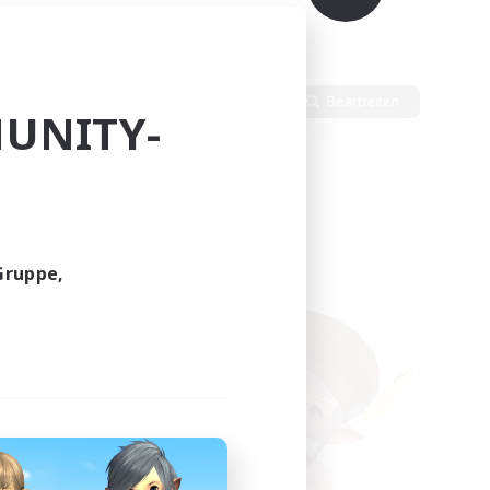
ten
Sprache
Bearbeiten
UNITY-
Gruppe,
funden.
tern!