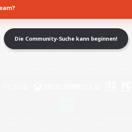
Team?
Spiel herunterladen
Offizielle Informationen
Die Community-Suche kann beginnen!
X
/
News
YouTube
Instagram
Twitch
Lizenz
Regeln & Richtlinien
Datenschutzrichtlinie
Cookie-Richtlinien
Abo jetzt kündige
 Family Mark", "PlayStation", "PS5 logo", "PS5", "PS4 logo" and "PS4" are registered trademark
XBOX Sphere mark, the Series X|S logo and XBOX Series X|S are trademarks of the Microsoft gro
Nintendo Switch is a trademark of Nintendo.