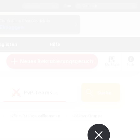
Deutsch
Check deine Charakterdetails
Einloggen
nglisten
Hilfe
Neues Rekrutierungsgesuch
Merkliste
Hilfe
PvP-Teams
Suche
(0)
#Berufstätige willkommen
#Aktive Gruppe
eundlich
#Hardcore
#Hohe Jagd
Hobbys/Interessen
#PvP-Enthusiasten