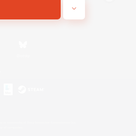
Bluesky
n
s or trademarks of Sony Interactive Entertainment Inc.
up of companies.