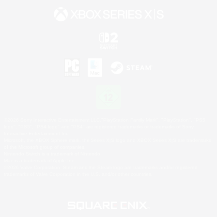
©2026 Sony Interactive Entertainment LLC."PlayStation Family Mark", "PlayStation", "PS5
logo", "PS5", "PS4 logo" and "PS4" are registered trademarks or trademarks of Sony
Interactive Entertainment Inc.
Microsoft, the XBOX Sphere mark, the Series X|S logo and XBOX Series X|S are trademarks
of the Microsoft group of companies.
Nintendo Switch is a trademark of Nintendo.
Mac is a trademark of Apple Inc.
©2026 Valve Corporation. Steam and the Steam logo are trademarks and/or registered
trademarks of Valve Corporation in the U.S. and/or other countries.