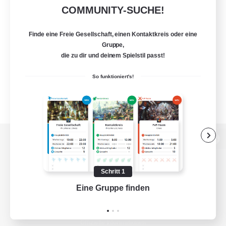
COMMUNITY-SUCHE!
Finde eine Freie Gesellschaft, einen Kontaktkreis oder eine
Gruppe,
die zu dir und deinem Spielstil passt!
So funktioniert's!
Zur PC-Seite
Schritt 1
Eine Gruppe finden
Auf 
Spiel herunterladen
Offizielle Informationen