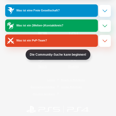
Was ist eine Freie Gesellschaft?
/
Facebook
X
News
Was ist ein (Welten-)Kontaktkreis?
Was ist ein PvP-Team?
YouTube
Instagram
Die Community-Suche kann beginnen!
Twitch
Bluesky
Lizenz
Regeln & Richtlinien
Datenschutzrichtlinie
Cookie-Richtlinien
Abo jetzt kündigen