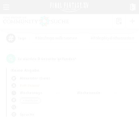
#Neulinge willkommen
#Roleplay-Enthusiasten
Tags
0
Es wurden
Gesuche gefunden!
Keine Angabe
Alexander (Gaia)
PvP-Teams
Wochentags
Wochenende
＃Hardcore
Sprache