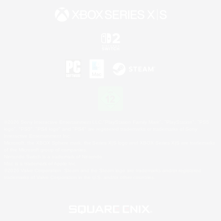
©2026 Sony Interactive Entertainment LLC."PlayStation Family Mark", "PlayStation", "PS5
logo", "PS5", "PS4 logo" and "PS4" are registered trademarks or trademarks of Sony
Interactive Entertainment Inc.
Microsoft, the XBOX Sphere mark, the Series X|S logo and XBOX Series X|S are trademarks
of the Microsoft group of companies.
Nintendo Switch is a trademark of Nintendo.
Mac is a trademark of Apple Inc.
©2026 Valve Corporation. Steam and the Steam logo are trademarks and/or registered
trademarks of Valve Corporation in the U.S. and/or other countries.