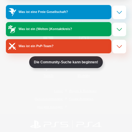
Was ist eine Freie Gesellschaft?
/
Facebook
X
News
Was ist ein (Welten-)Kontaktkreis?
Was ist ein PvP-Team?
YouTube
Instagram
Die Community-Suche kann beginnen!
Twitch
Bluesky
Lizenz
Regeln & Richtlinien
Datenschutzrichtlinie
Cookie-Richtlinien
Abo jetzt kündigen