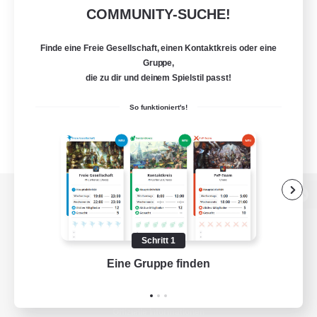
COMMUNITY-SUCHE!
Finde eine Freie Gesellschaft, einen Kontaktkreis oder eine
Gruppe,
die zu dir und deinem Spielstil passt!
So funktioniert's!
Zur PC-Seite
Schritt 1
Eine Gruppe finden
Auf 
Spiel herunterladen
Offizielle Informationen