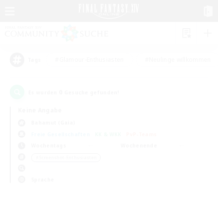
#Glamour-Enthusiasten
#Neulinge willkommen
Tags
0
Es wurden
Gesuche gefunden!
Keine Angabe
Bahamut (Gaia)
Freie Gesellschaften
KK & WKK
PvP-Teams
Wochentags
Wochenende
＃Screenshot-Enthusiasten
Sprache