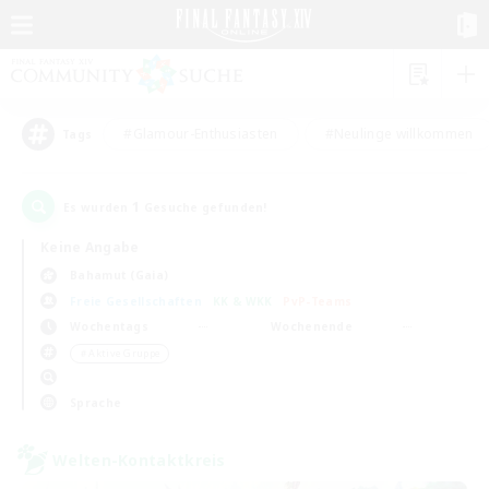
#Glamour-Enthusiasten
#Neulinge willkommen
Tags
1
Es wurden
Gesuche gefunden!
Keine Angabe
Bahamut (Gaia)
Freie Gesellschaften
KK & WKK
PvP-Teams
Wochentags
Wochenende
＃Aktive Gruppe
Sprache
Welten-Kontaktkreis