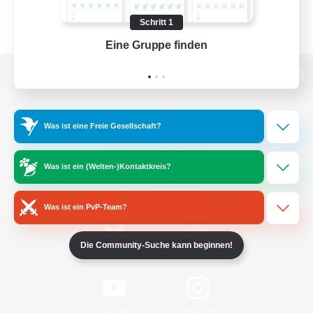
Schritt 1
Eine Gruppe finden
Auf 
Zur PC-Seite
Was ist eine Freie Gesellschaft?
Spiel herunterladen
Was ist ein (Welten-)Kontaktkreis?
Offizielle Informationen
Was ist ein PvP-Team?
Die Community-Suche kann beginnen!
/
Facebook
X
News
YouTube
Instagram