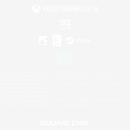
©2026 Sony Interactive Entertainment LLC."PlayStation Family Mark", "PlayStation", "PS5
logo", "PS5", "PS4 logo" and "PS4" are registered trademarks or trademarks of Sony
Interactive Entertainment Inc.
Microsoft, the XBOX Sphere mark, the Series X|S logo and XBOX Series X|S are trademarks
of the Microsoft group of companies.
Nintendo Switch is a trademark of Nintendo.
Mac is a trademark of Apple Inc.
©2026 Valve Corporation. Steam and the Steam logo are trademarks and/or registered
trademarks of Valve Corporation in the U.S. and/or other countries.