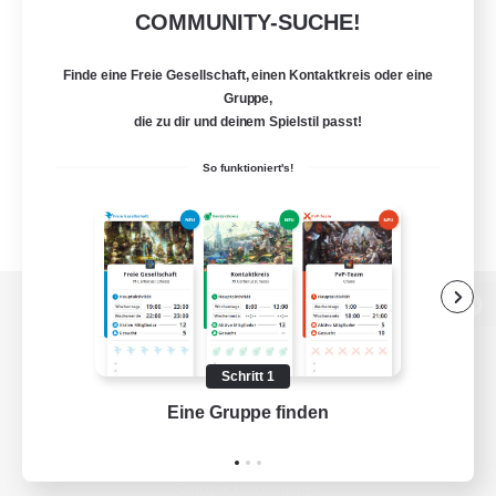
COMMUNITY-SUCHE!
Finde eine Freie Gesellschaft, einen Kontaktkreis oder eine
Gruppe,
die zu dir und deinem Spielstil passt!
So funktioniert's!
Zur PC-Seite
Schritt 1
Eine Gruppe finden
Auf 
Spiel herunterladen
Offizielle Informationen