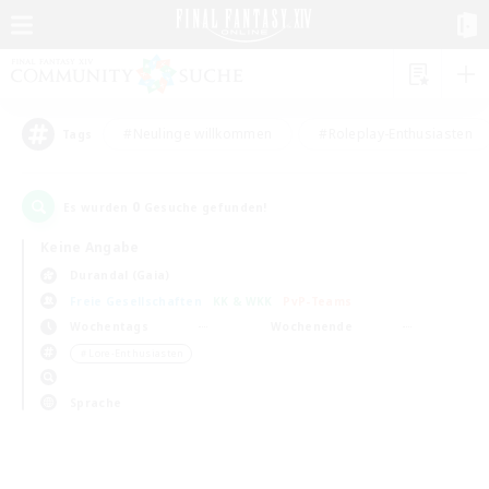
#Neulinge willkommen
#Roleplay-Enthusiasten
Tags
0
Es wurden
Gesuche gefunden!
Keine Angabe
Durandal (Gaia)
Freie Gesellschaften
KK & WKK
PvP-Teams
Wochentags
Wochenende
＃Lore-Enthusiasten
Sprache