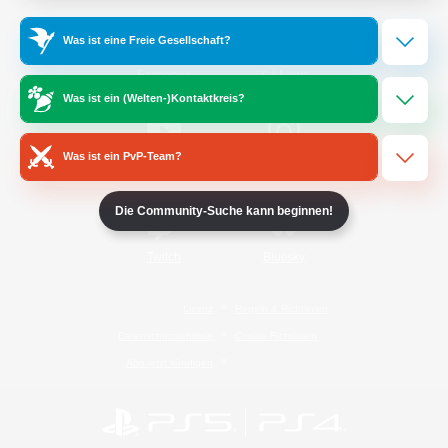
Was ist eine Freie Gesellschaft?
/
Facebook
X
News
Was ist ein (Welten-)Kontaktkreis?
Was ist ein PvP-Team?
YouTube
Instagram
Die Community-Suche kann beginnen!
Twitch
Bluesky
Lizenz
Regeln & Richtlinien
Datenschutzrichtlinie
Cookie-Richtlinien
Abo jetzt kündigen