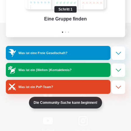
Schritt 1
Eine Gruppe finden
Auf 
Zur PC-Seite
Was ist eine Freie Gesellschaft?
Spiel herunterladen
Was ist ein (Welten-)Kontaktkreis?
Offizielle Informationen
Was ist ein PvP-Team?
Die Community-Suche kann beginnen!
/
Facebook
X
News
YouTube
Instagram