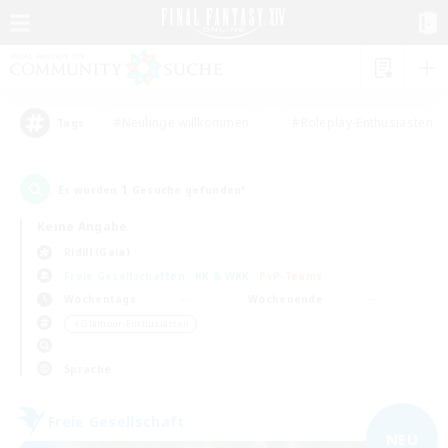
#Neulinge willkommen
#Roleplay-Enthusiasten
Tags
1
Es wurden
Gesuche gefunden!
Keine Angabe
Ridill (Gaia)
Freie Gesellschaften
KK & WKK
PvP-Teams
Wochentags
Wochenende
＃Glamour-Enthusiasten
Sprache
Freie Gesellschaft
NEU