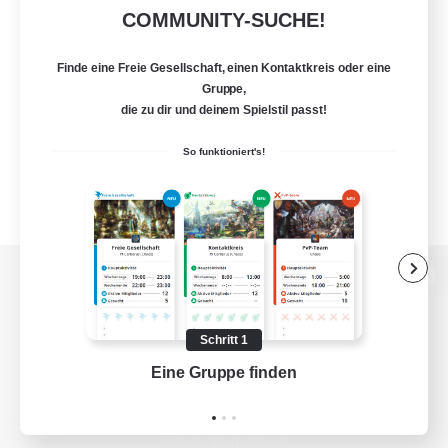
COMMUNITY-SUCHE!
Finde eine Freie Gesellschaft, einen Kontaktkreis oder eine
Gruppe,
die zu dir und deinem Spielstil passt!
So funktioniert's!
Zur PC-Seite
Schritt 1
Eine Gruppe finden
Auf 
Spiel herunterladen
Offizielle Informationen