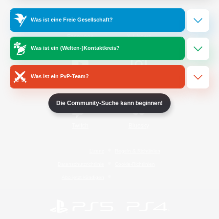
Was ist eine Freie Gesellschaft?
/
Facebook
X
News
Was ist ein (Welten-)Kontaktkreis?
Was ist ein PvP-Team?
YouTube
Instagram
Die Community-Suche kann beginnen!
Twitch
Bluesky
Lizenz
Regeln & Richtlinien
Datenschutzrichtlinie
Cookie-Richtlinien
Abo jetzt kündigen