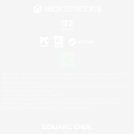
©2026 Sony Interactive Entertainment LLC."PlayStation Family Mark", "PlayStation", "PS5
logo", "PS5", "PS4 logo" and "PS4" are registered trademarks or trademarks of Sony
Interactive Entertainment Inc.
Microsoft, the XBOX Sphere mark, the Series X|S logo and XBOX Series X|S are trademarks
of the Microsoft group of companies.
Nintendo Switch is a trademark of Nintendo.
Mac is a trademark of Apple Inc.
©2026 Valve Corporation. Steam and the Steam logo are trademarks and/or registered
trademarks of Valve Corporation in the U.S. and/or other countries.