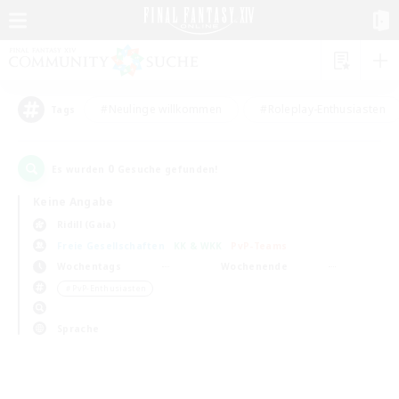
#Neulinge willkommen
#Roleplay-Enthusiasten
Tags
0
Es wurden
Gesuche gefunden!
Keine Angabe
Ridill (Gaia)
Freie Gesellschaften
KK & WKK
PvP-Teams
Wochentags
Wochenende
＃PvP-Enthusiasten
Sprache