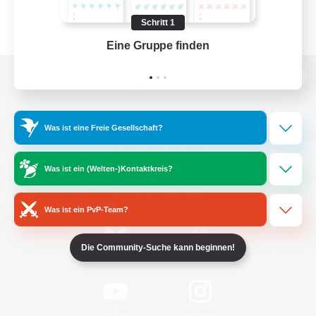
Schritt 1
Eine Gruppe finden
Auf 
Zur PC-Seite
Was ist eine Freie Gesellschaft?
Spiel herunterladen
Was ist ein (Welten-)Kontaktkreis?
Offizielle Informationen
Was ist ein PvP-Team?
Die Community-Suche kann beginnen!
/
Facebook
X
News
YouTube
Instagram