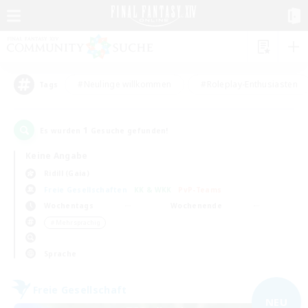
#Neulinge willkommen
#Roleplay-Enthusiasten
Tags
1
Es wurden
Gesuche gefunden!
Keine Angabe
Ridill (Gaia)
Freie Gesellschaften
KK & WKK
PvP-Teams
Wochentags
Wochenende
＃Mehrsprachig
Sprache
Freie Gesellschaft
NEU