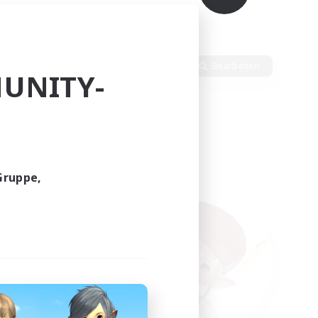
en
Sprache
Bearbeiten
UNITY-
Gruppe,
funden.
tern!