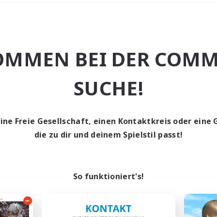
Wochenende
＃PvP-Enthusiast
OMMEN BEI DER COMM
SUCHE!
eine Freie Gesellschaft, einen Kontaktkreis oder eine 
0 Gesuche
die zu dir und deinem Spielstil passt!
den keine Gesuche ge
So funktioniert's!
t aufgeben! Versuche es mit anderen Suchfil