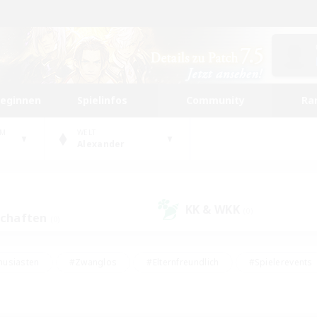
beginnen
Spielinfos
Community
Ra
UM
WELT
Alexander
KK & WKK
(0)
schaften
(0)
husiasten
#Zwanglos
#Elternfreundlich
#Spielerevents
ten
#Glamour-Enthusiasten
#Schatzkarten
#Studentenfr
e Inhalte
#Lore-Enthusiasten
#Handwerker/Sammler
#