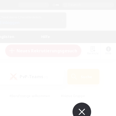
Deutsch
Check deine Charakterdetails
Einloggen
nglisten
Hilfe
Neues Rekrutierungsgesuch
Merkliste
Hilfe
PvP-Teams
Suche
(0)
#Berufstätige willkommen
#Aktive Gruppe
eundlich
#Hardcore
#Hohe Jagd
Hobbys/Interessen
#PvP-Enthusiasten