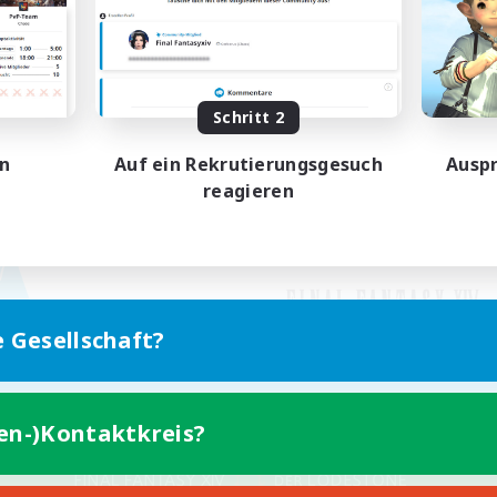
Schritt 2
en
Auf ein Rekrutierungsgesuch
Auspr
reagieren
e Gesellschaft?
ten-)Kontaktkreis?
Version für Mobilgeräte