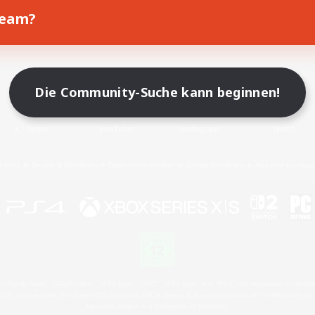
Team?
Spiel herunterladen
Offizielle Informationen
Die Community-Suche kann beginnen!
X
/
News
YouTube
Instagram
Twitch
Lizenz
Regeln & Richtlinien
Datenschutzrichtlinie
Cookie-Richtlinien
Abo jetzt kündige
 Family Mark", "PlayStation", "PS5 logo", "PS5", "PS4 logo" and "PS4" are registered trademark
XBOX Sphere mark, the Series X|S logo and XBOX Series X|S are trademarks of the Microsoft gro
Nintendo Switch is a trademark of Nintendo.