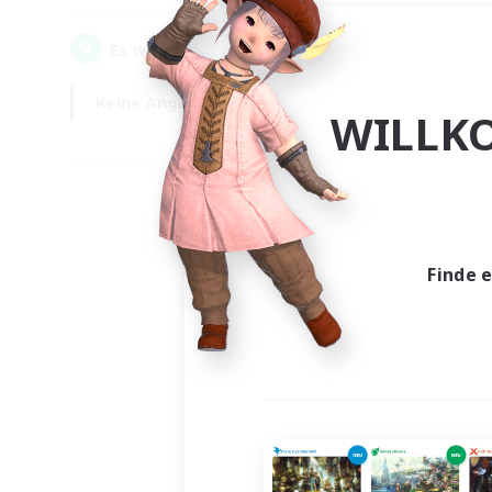
0
Es wurden
Gesuche gefunden!
Keine Angabe
Wochentags
WILLK
Finde 
Es wur
Nich