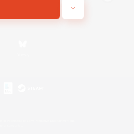
Bluesky
n
s or trademarks of Sony Interactive Entertainment Inc.
up of companies.