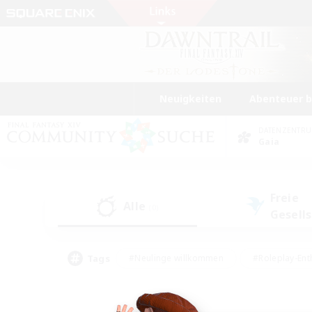
Neuigkeiten
Abenteuer 
DATENZENTR
Gaia
Freie
Alle
(0)
Gesell
Tags
#Neulinge willkommen
#Roleplay-Ent
#Mehrsprachig
#Unterkunft-Enthusias
#Screenshot-Enthusiasten
#Hochstufig