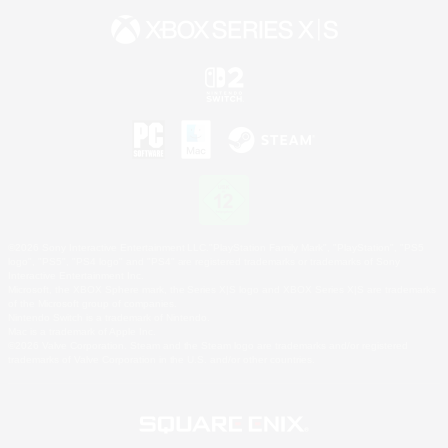
©2026 Sony Interactive Entertainment LLC."PlayStation Family Mark", "PlayStation", "PS5
logo", "PS5", "PS4 logo" and "PS4" are registered trademarks or trademarks of Sony
Interactive Entertainment Inc.
Microsoft, the XBOX Sphere mark, the Series X|S logo and XBOX Series X|S are trademarks
of the Microsoft group of companies.
Nintendo Switch is a trademark of Nintendo.
Mac is a trademark of Apple Inc.
©2026 Valve Corporation. Steam and the Steam logo are trademarks and/or registered
trademarks of Valve Corporation in the U.S. and/or other countries.