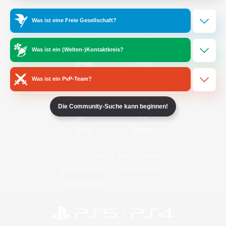
Was ist eine Freie Gesellschaft?
/
Facebook
X
News
Was ist ein (Welten-)Kontaktkreis?
Was ist ein PvP-Team?
YouTube
Instagram
Die Community-Suche kann beginnen!
Twitch
Bluesky
Lizenz
Regeln & Richtlinien
Datenschutzrichtlinie
Cookie-Richtlinien
Abo jetzt kündigen