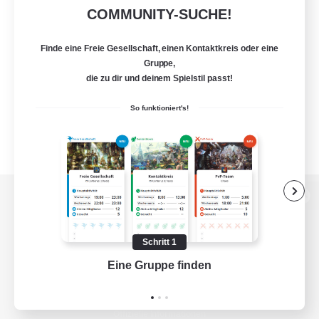
COMMUNITY-SUCHE!
Finde eine Freie Gesellschaft, einen Kontaktkreis oder eine
Gruppe,
die zu dir und deinem Spielstil passt!
So funktioniert's!
Zur PC-Seite
Schritt 1
Eine Gruppe finden
Auf 
Spiel herunterladen
Offizielle Informationen