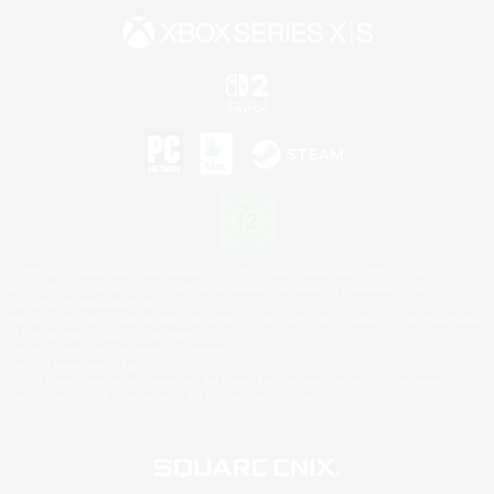
©2026 Sony Interactive Entertainment LLC."PlayStation Family Mark", "PlayStation", "PS5
logo", "PS5", "PS4 logo" and "PS4" are registered trademarks or trademarks of Sony
Interactive Entertainment Inc.
Microsoft, the XBOX Sphere mark, the Series X|S logo and XBOX Series X|S are trademarks
of the Microsoft group of companies.
Nintendo Switch is a trademark of Nintendo.
Mac is a trademark of Apple Inc.
©2026 Valve Corporation. Steam and the Steam logo are trademarks and/or registered
trademarks of Valve Corporation in the U.S. and/or other countries.