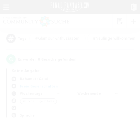
#Glamour-Enthusiasten
#Neulinge willkommen
Tags
0
Es wurden
Gesuche gefunden!
Keine Angabe
Bahamut (Gaia)
Freie Gesellschaften
Wochentags
Wochenende
＃Hochstufige Inhalte
Sprache