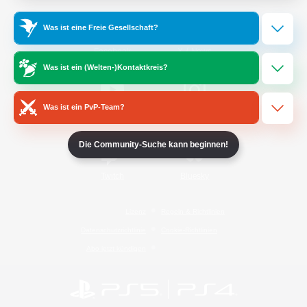
Was ist eine Freie Gesellschaft?
/
Facebook
X
News
Was ist ein (Welten-)Kontaktkreis?
Was ist ein PvP-Team?
YouTube
Instagram
Die Community-Suche kann beginnen!
Twitch
Bluesky
Lizenz
Regeln & Richtlinien
Datenschutzrichtlinie
Cookie-Richtlinien
Abo jetzt kündigen