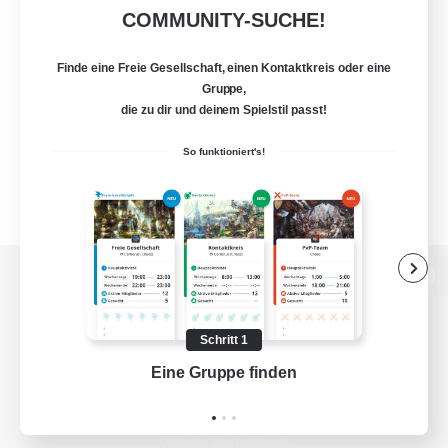
COMMUNITY-SUCHE!
Finde eine Freie Gesellschaft, einen Kontaktkreis oder eine
Gruppe,
die zu dir und deinem Spielstil passt!
So funktioniert's!
Zur PC-Seite
Schritt 1
Eine Gruppe finden
Auf 
Spiel herunterladen
Offizielle Informationen