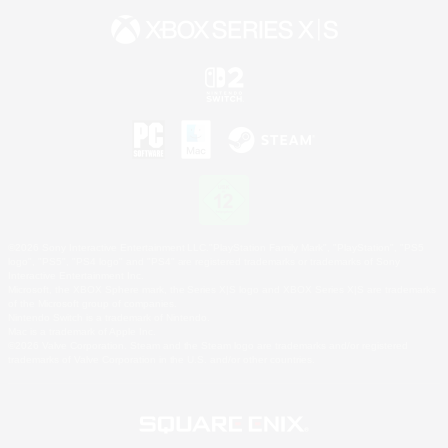
©2026 Sony Interactive Entertainment LLC."PlayStation Family Mark", "PlayStation", "PS5
logo", "PS5", "PS4 logo" and "PS4" are registered trademarks or trademarks of Sony
Interactive Entertainment Inc.
Microsoft, the XBOX Sphere mark, the Series X|S logo and XBOX Series X|S are trademarks
of the Microsoft group of companies.
Nintendo Switch is a trademark of Nintendo.
Mac is a trademark of Apple Inc.
©2026 Valve Corporation. Steam and the Steam logo are trademarks and/or registered
trademarks of Valve Corporation in the U.S. and/or other countries.