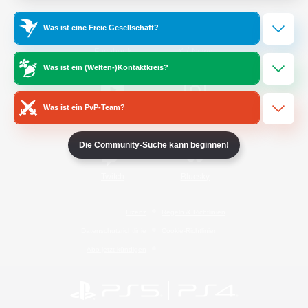
Was ist eine Freie Gesellschaft?
/
Facebook
X
News
Was ist ein (Welten-)Kontaktkreis?
Was ist ein PvP-Team?
YouTube
Instagram
Die Community-Suche kann beginnen!
Twitch
Bluesky
Lizenz
Regeln & Richtlinien
Datenschutzrichtlinie
Cookie-Richtlinien
Abo jetzt kündigen