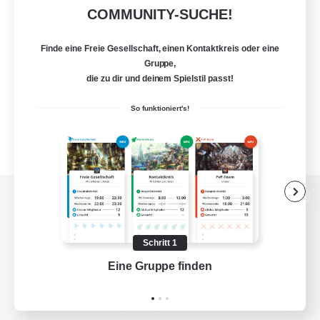
COMMUNITY-SUCHE!
Finde eine Freie Gesellschaft, einen Kontaktkreis oder eine
Gruppe,
die zu dir und deinem Spielstil passt!
So funktioniert's!
Zur PC-Seite
Schritt 1
Eine Gruppe finden
Auf 
Spiel herunterladen
Offizielle Informationen