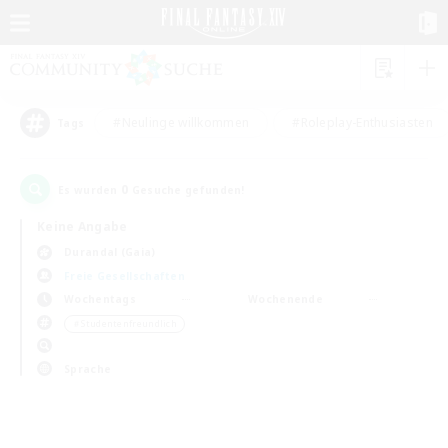
#Neulinge willkommen
#Roleplay-Enthusiasten
Tags
0
Es wurden
Gesuche gefunden!
Keine Angabe
Durandal (Gaia)
Freie Gesellschaften
Wochentags
Wochenende
＃Studentenfreundlich
Sprache