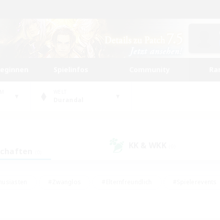
beginnen
Spielinfos
Community
Ra
UM
WELT
Durandal
KK & WKK
(0)
schaften
(0)
husiasten
#Zwanglos
#Elternfreundlich
#Spielerevents
#Unterkunft-Enthusiasten
#Glamour-Enthusiasten
#Schatzkart
dcore
#Hochstufige Inhalte
#Hobbys/Interessen
#Lore-