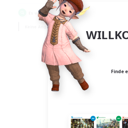
0
Es wurden
Gesuche gefunden!
Keine Angabe
Wochentags
WILLK
Finde 
Es wur
Nich