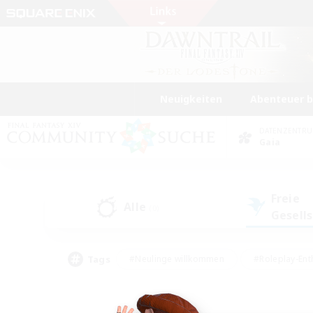
Neuigkeiten
Abenteuer 
DATENZENTR
Gaia
Freie
Alle
(0)
Gesell
Tags
#Neulinge willkommen
#Roleplay-Ent
#Mehrsprachig
#Studentenfreundlich
#Screenshot-Enthusiasten
#Har