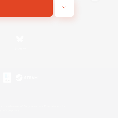
Bluesky
n
s or trademarks of Sony Interactive Entertainment Inc.
up of companies.