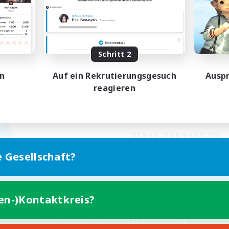
Schritt 2
en
Auf ein Rekrutierungsgesuch
Auspr
reagieren
e Gesellschaft?
ten-)Kontaktkreis?
Version für Mobilgeräte