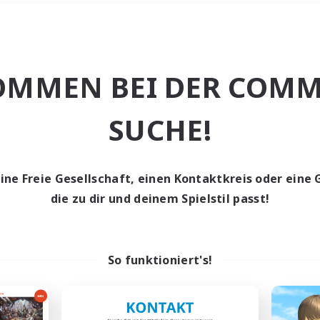
Wochenende
＃Schatzkarten
OMMEN BEI DER COMM
SUCHE!
eine Freie Gesellschaft, einen Kontaktkreis oder eine 
0 Gesuche
die zu dir und deinem Spielstil passt!
den keine Gesuche ge
So funktioniert's!
t aufgeben! Versuche es mit anderen Suchfil