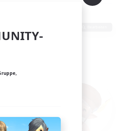
Sprache
Bearbeiten
UNITY-
Gruppe,
funden.
tern!