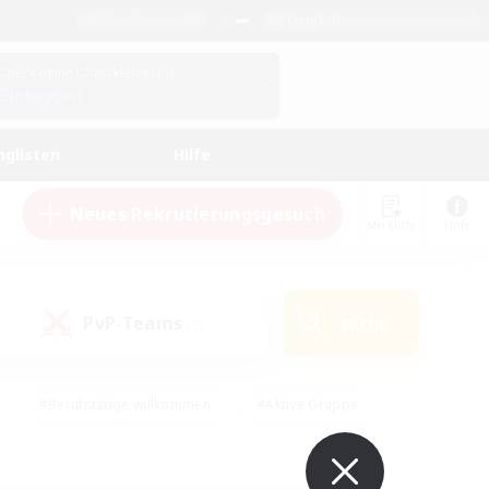
Deutsch
Check deine Charakterdetails
Einloggen
nglisten
Hilfe
Neues Rekrutierungsgesuch
Merkliste
Hilfe
PvP-Teams
Suche
(0)
#Berufstätige willkommen
#Aktive Gruppe
en
#Handwerker/Sammler
#Hohe Jagd
Enthusiasten
#PvP-Enthusiasten