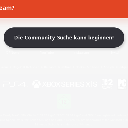
Team?
Spiel herunterladen
Offizielle Informationen
Die Community-Suche kann beginnen!
X
/
News
YouTube
Instagram
Twitch
Lizenz
Regeln & Richtlinien
Datenschutzrichtlinie
Cookie-Richtlinien
Abo jetzt kündige
 Family Mark", "PlayStation", "PS5 logo", "PS5", "PS4 logo" and "PS4" are registered trademark
XBOX Sphere mark, the Series X|S logo and XBOX Series X|S are trademarks of the Microsoft gro
Nintendo Switch is a trademark of Nintendo.