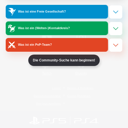
Was ist eine Freie Gesellschaft?
/
Facebook
X
News
Was ist ein (Welten-)Kontaktkreis?
Was ist ein PvP-Team?
YouTube
Instagram
Die Community-Suche kann beginnen!
Twitch
Bluesky
Lizenz
Regeln & Richtlinien
Datenschutzrichtlinie
Cookie-Richtlinien
Abo jetzt kündigen