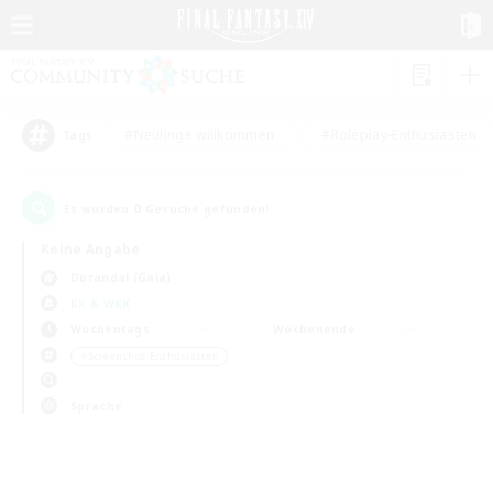
#Neulinge willkommen
#Roleplay-Enthusiasten
Tags
0
Es wurden
Gesuche gefunden!
Keine Angabe
Durandal (Gaia)
KK & WKK
Wochentags
Wochenende
＃Screenshot-Enthusiasten
Sprache