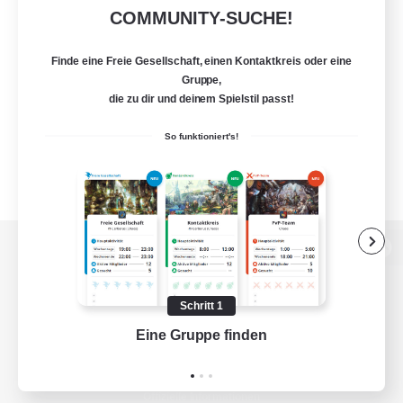
COMMUNITY-SUCHE!
Finde eine Freie Gesellschaft, einen Kontaktkreis oder eine
Gruppe,
die zu dir und deinem Spielstil passt!
So funktioniert's!
Zur PC-Seite
Schritt 1
Eine Gruppe finden
Auf 
Spiel herunterladen
Offizielle Informationen