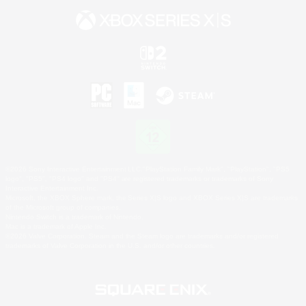
©2026 Sony Interactive Entertainment LLC."PlayStation Family Mark", "PlayStation", "PS5
logo", "PS5", "PS4 logo" and "PS4" are registered trademarks or trademarks of Sony
Interactive Entertainment Inc.
Microsoft, the XBOX Sphere mark, the Series X|S logo and XBOX Series X|S are trademarks
of the Microsoft group of companies.
Nintendo Switch is a trademark of Nintendo.
Mac is a trademark of Apple Inc.
©2026 Valve Corporation. Steam and the Steam logo are trademarks and/or registered
trademarks of Valve Corporation in the U.S. and/or other countries.