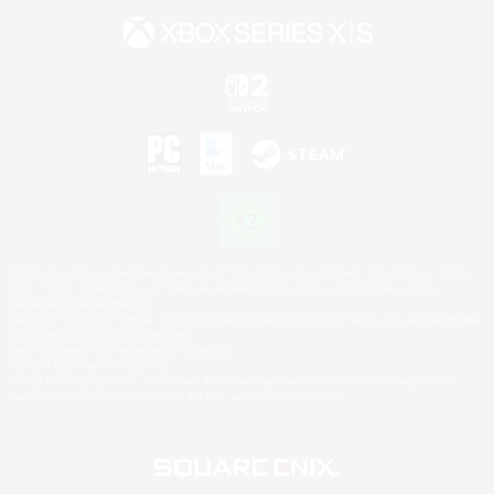
©2026 Sony Interactive Entertainment LLC."PlayStation Family Mark", "PlayStation", "PS5
logo", "PS5", "PS4 logo" and "PS4" are registered trademarks or trademarks of Sony
Interactive Entertainment Inc.
Microsoft, the XBOX Sphere mark, the Series X|S logo and XBOX Series X|S are trademarks
of the Microsoft group of companies.
Nintendo Switch is a trademark of Nintendo.
Mac is a trademark of Apple Inc.
©2026 Valve Corporation. Steam and the Steam logo are trademarks and/or registered
trademarks of Valve Corporation in the U.S. and/or other countries.