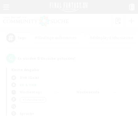
#Neulinge willkommen
#Roleplay-Enthusiasten
Tags
0
Es wurden
Gesuche gefunden!
Keine Angabe
Ifrit (Gaia)
KK & WKK
Wochentags
Wochenende
＃Schatzkarten
Sprache