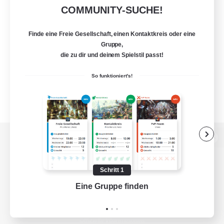
COMMUNITY-SUCHE!
Finde eine Freie Gesellschaft, einen Kontaktkreis oder eine
Gruppe,
die zu dir und deinem Spielstil passt!
So funktioniert's!
Zur PC-Seite
Schritt 1
Eine Gruppe finden
Auf 
Spiel herunterladen
Offizielle Informationen