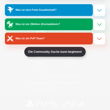
Was ist eine Freie Gesellschaft?
/
Facebook
X
News
Was ist ein (Welten-)Kontaktkreis?
Was ist ein PvP-Team?
YouTube
Instagram
Die Community-Suche kann beginnen!
Twitch
Bluesky
Lizenz
Regeln & Richtlinien
Datenschutzrichtlinie
Cookie-Richtlinien
Abo jetzt kündigen