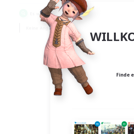
0
Es wurden
Gesuche gefunden!
Keine Angabe
Wochentags
WILLK
Finde 
Es wur
Nich