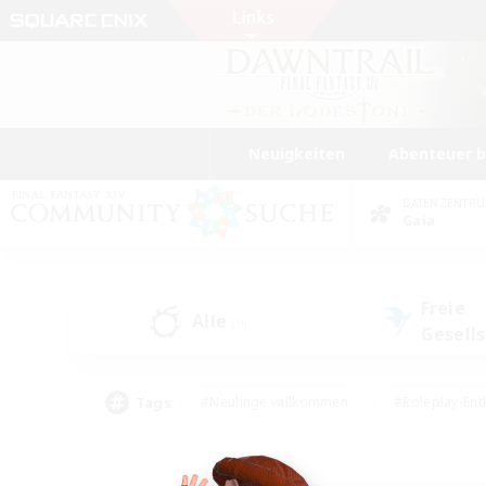
Neuigkeiten
Abenteuer 
DATENZENTR
Gaia
Freie
Alle
(0)
Gesell
Tags
#Neulinge willkommen
#Roleplay-Ent
#Mehrsprachig
#Unterkunft-Enthusias
#Screenshot-Enthusiasten
#Hochstufig