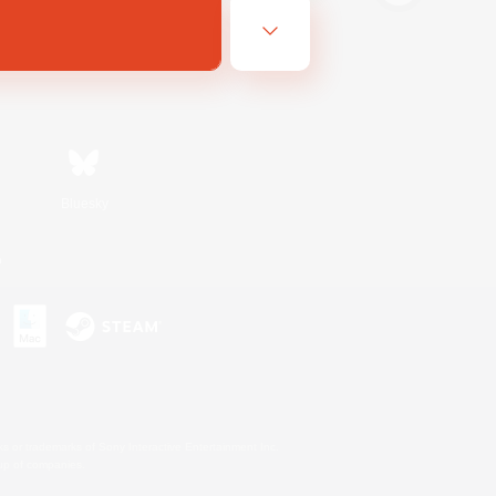
Bluesky
n
s or trademarks of Sony Interactive Entertainment Inc.
up of companies.