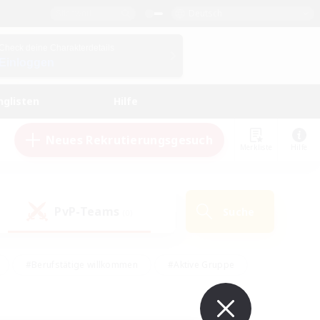
Deutsch
Check deine Charakterdetails
Einloggen
nglisten
Hilfe
Neues Rekrutierungsgesuch
Merkliste
Hilfe
PvP-Teams
Suche
(0)
#Berufstätige willkommen
#Aktive Gruppe
eundlich
#Hardcore
#Hohe Jagd
Hobbys/Interessen
#PvP-Enthusiasten