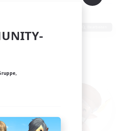
h
Sprache
Bearbeiten
UNITY-
Gruppe,
funden.
tern!