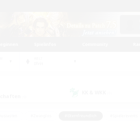
beginnen
Spielinfos
Community
Ra
UM
WELT
Ifrit
KK & WKK
(0)
schaften
(0)
husiasten
#Zwanglos
#Elternfreundlich
#Spielerevents
ten
#Glamour-Enthusiasten
#Schatzkarten
#Studentenfr
e Inhalte
#Lore-Enthusiasten
#Handwerker/Sammler
#