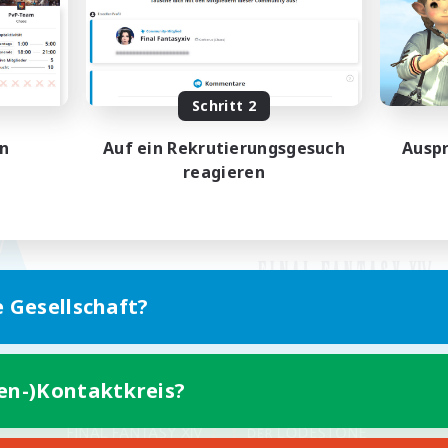
Schritt 2
en
Auf ein Rekrutierungsgesuch
Auspr
reagieren
e Gesellschaft?
ten-)Kontaktkreis?
Version für Mobilgeräte