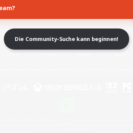
Team?
Spiel herunterladen
Offizielle Informationen
Die Community-Suche kann beginnen!
X
/
News
YouTube
Instagram
Twitch
Lizenz
Regeln & Richtlinien
Datenschutzrichtlinie
Cookie-Richtlinien
Abo jetzt kündige
 Family Mark", "PlayStation", "PS5 logo", "PS5", "PS4 logo" and "PS4" are registered trademark
XBOX Sphere mark, the Series X|S logo and XBOX Series X|S are trademarks of the Microsoft gro
Nintendo Switch is a trademark of Nintendo.