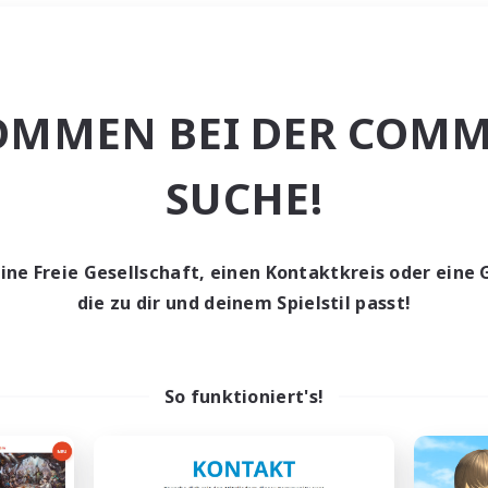
Wochenende
＃Elternfreundlic
OMMEN BEI DER COMM
SUCHE!
eine Freie Gesellschaft, einen Kontaktkreis oder eine 
0 Gesuche
die zu dir und deinem Spielstil passt!
den keine Gesuche ge
So funktioniert's!
t aufgeben! Versuche es mit anderen Suchfil