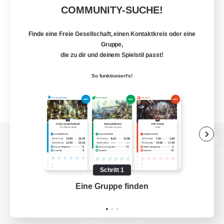
COMMUNITY-SUCHE!
Finde eine Freie Gesellschaft, einen Kontaktkreis oder eine
Gruppe,
die zu dir und deinem Spielstil passt!
So funktioniert's!
Zur PC-Seite
Schritt 1
Eine Gruppe finden
Auf 
Spiel herunterladen
Offizielle Informationen