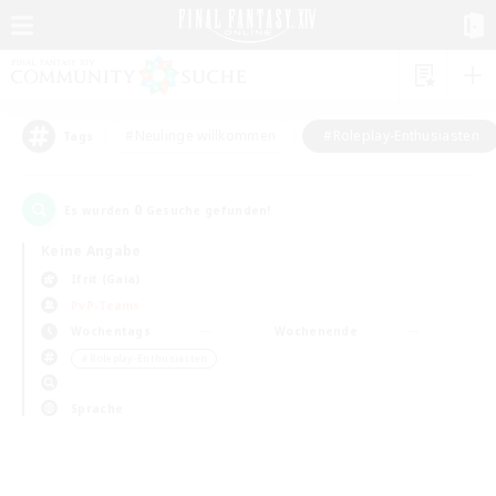
#Neulinge willkommen
#Roleplay-Enthusiasten
Tags
0
Es wurden
Gesuche gefunden!
Keine Angabe
Ifrit (Gaia)
PvP-Teams
Wochentags
Wochenende
＃Roleplay-Enthusiasten
Sprache