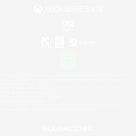
©2026 Sony Interactive Entertainment LLC."PlayStation Family Mark", "PlayStation", "PS5
logo", "PS5", "PS4 logo" and "PS4" are registered trademarks or trademarks of Sony
Interactive Entertainment Inc.
Microsoft, the XBOX Sphere mark, the Series X|S logo and XBOX Series X|S are trademarks
of the Microsoft group of companies.
Nintendo Switch is a trademark of Nintendo.
Mac is a trademark of Apple Inc.
©2026 Valve Corporation. Steam and the Steam logo are trademarks and/or registered
trademarks of Valve Corporation in the U.S. and/or other countries.