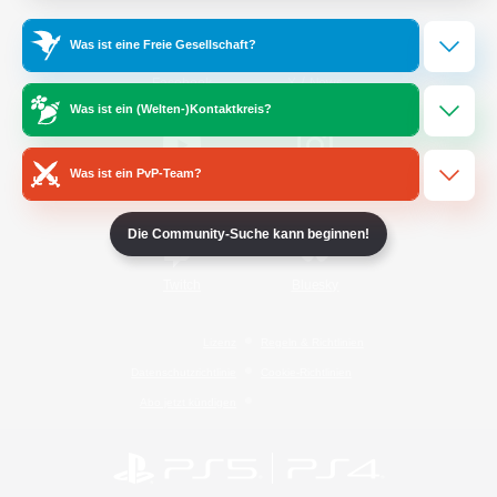
Was ist eine Freie Gesellschaft?
/
Facebook
X
News
Was ist ein (Welten-)Kontaktkreis?
Was ist ein PvP-Team?
YouTube
Instagram
Die Community-Suche kann beginnen!
Twitch
Bluesky
Lizenz
Regeln & Richtlinien
Datenschutzrichtlinie
Cookie-Richtlinien
Abo jetzt kündigen