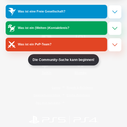
Was ist eine Freie Gesellschaft?
/
Facebook
X
News
Was ist ein (Welten-)Kontaktkreis?
Was ist ein PvP-Team?
YouTube
Instagram
Die Community-Suche kann beginnen!
Twitch
Bluesky
Lizenz
Regeln & Richtlinien
Datenschutzrichtlinie
Cookie-Richtlinien
Abo jetzt kündigen