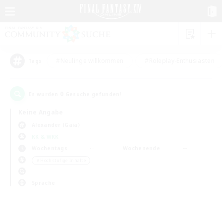
#Neulinge willkommen
#Roleplay-Enthusiasten
Tags
0
Es wurden
Gesuche gefunden!
Keine Angabe
Alexander (Gaia)
KK & WKK
Wochentags
Wochenende
＃Hochstufige Inhalte
Sprache