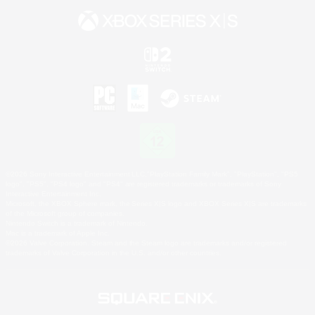
©2026 Sony Interactive Entertainment LLC."PlayStation Family Mark", "PlayStation", "PS5
logo", "PS5", "PS4 logo" and "PS4" are registered trademarks or trademarks of Sony
Interactive Entertainment Inc.
Microsoft, the XBOX Sphere mark, the Series X|S logo and XBOX Series X|S are trademarks
of the Microsoft group of companies.
Nintendo Switch is a trademark of Nintendo.
Mac is a trademark of Apple Inc.
©2026 Valve Corporation. Steam and the Steam logo are trademarks and/or registered
trademarks of Valve Corporation in the U.S. and/or other countries.