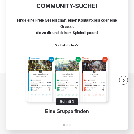
COMMUNITY-SUCHE!
Finde eine Freie Gesellschaft, einen Kontaktkreis oder eine
Gruppe,
die zu dir und deinem Spielstil passt!
So funktioniert's!
Zur PC-Seite
Schritt 1
Eine Gruppe finden
Auf 
Spiel herunterladen
Offizielle Informationen