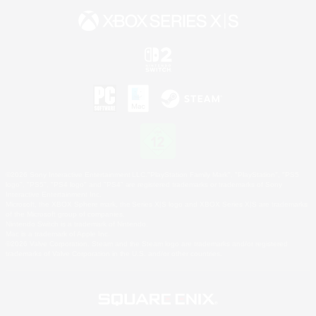
©2026 Sony Interactive Entertainment LLC."PlayStation Family Mark", "PlayStation", "PS5
logo", "PS5", "PS4 logo" and "PS4" are registered trademarks or trademarks of Sony
Interactive Entertainment Inc.
Microsoft, the XBOX Sphere mark, the Series X|S logo and XBOX Series X|S are trademarks
of the Microsoft group of companies.
Nintendo Switch is a trademark of Nintendo.
Mac is a trademark of Apple Inc.
©2026 Valve Corporation. Steam and the Steam logo are trademarks and/or registered
trademarks of Valve Corporation in the U.S. and/or other countries.