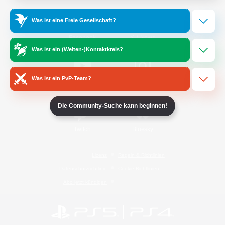
Was ist eine Freie Gesellschaft?
/
Facebook
X
News
Was ist ein (Welten-)Kontaktkreis?
Was ist ein PvP-Team?
YouTube
Instagram
Die Community-Suche kann beginnen!
Twitch
Bluesky
Lizenz
Regeln & Richtlinien
Datenschutzrichtlinie
Cookie-Richtlinien
Abo jetzt kündigen