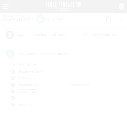
#Neulinge willkommen
#Roleplay-Enthusiasten
Tags
0
Es wurden
Gesuche gefunden!
Keine Angabe
Alexander (Gaia)
PvP-Teams
Wochentags
Wochenende
＃Hohe Jagd
Sprache