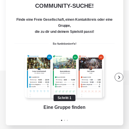
COMMUNITY-SUCHE!
Finde eine Freie Gesellschaft, einen Kontaktkreis oder eine
Gruppe,
die zu dir und deinem Spielstil passt!
So funktioniert's!
Zur PC-Seite
Schritt 1
Eine Gruppe finden
Auf 
Spiel herunterladen
Offizielle Informationen