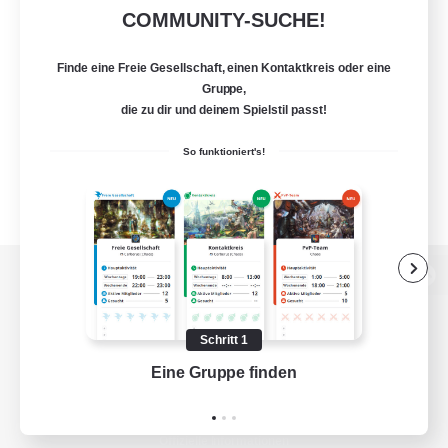
COMMUNITY-SUCHE!
Finde eine Freie Gesellschaft, einen Kontaktkreis oder eine
Gruppe,
die zu dir und deinem Spielstil passt!
So funktioniert's!
Zur PC-Seite
Schritt 1
Eine Gruppe finden
Auf 
Spiel herunterladen
Offizielle Informationen