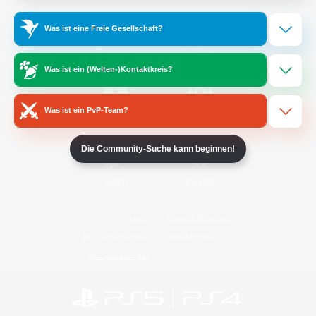
Was ist eine Freie Gesellschaft?
/
Facebook
X
News
Was ist ein (Welten-)Kontaktkreis?
Was ist ein PvP-Team?
YouTube
Instagram
Die Community-Suche kann beginnen!
Twitch
Bluesky
Lizenz
Regeln & Richtlinien
Datenschutzrichtlinie
Cookie-Richtlinien
Abo jetzt kündigen