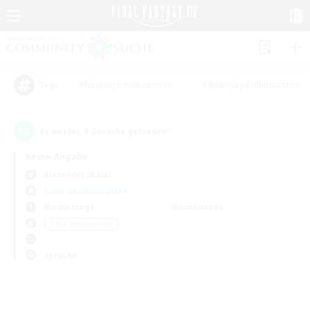
#Neulinge willkommen
#Roleplay-Enthusiasten
Tags
0
Es wurden
Gesuche gefunden!
Keine Angabe
Alexander (Gaia)
Freie Gesellschaften
Wochentags
Wochenende
＃PvP-Enthusiasten
Sprache