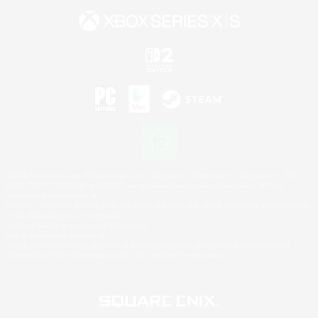
©2026 Sony Interactive Entertainment LLC."PlayStation Family Mark", "PlayStation", "PS5
logo", "PS5", "PS4 logo" and "PS4" are registered trademarks or trademarks of Sony
Interactive Entertainment Inc.
Microsoft, the XBOX Sphere mark, the Series X|S logo and XBOX Series X|S are trademarks
of the Microsoft group of companies.
Nintendo Switch is a trademark of Nintendo.
Mac is a trademark of Apple Inc.
©2026 Valve Corporation. Steam and the Steam logo are trademarks and/or registered
trademarks of Valve Corporation in the U.S. and/or other countries.