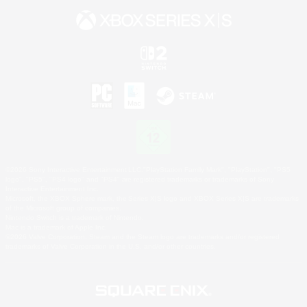
©2026 Sony Interactive Entertainment LLC."PlayStation Family Mark", "PlayStation", "PS5
logo", "PS5", "PS4 logo" and "PS4" are registered trademarks or trademarks of Sony
Interactive Entertainment Inc.
Microsoft, the XBOX Sphere mark, the Series X|S logo and XBOX Series X|S are trademarks
of the Microsoft group of companies.
Nintendo Switch is a trademark of Nintendo.
Mac is a trademark of Apple Inc.
©2026 Valve Corporation. Steam and the Steam logo are trademarks and/or registered
trademarks of Valve Corporation in the U.S. and/or other countries.