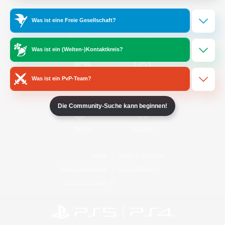
Was ist eine Freie Gesellschaft?
/
Facebook
X
News
Was ist ein (Welten-)Kontaktkreis?
Was ist ein PvP-Team?
YouTube
Instagram
Die Community-Suche kann beginnen!
Twitch
Bluesky
Lizenz
Regeln & Richtlinien
Datenschutzrichtlinie
Cookie-Richtlinien
Abo jetzt kündigen