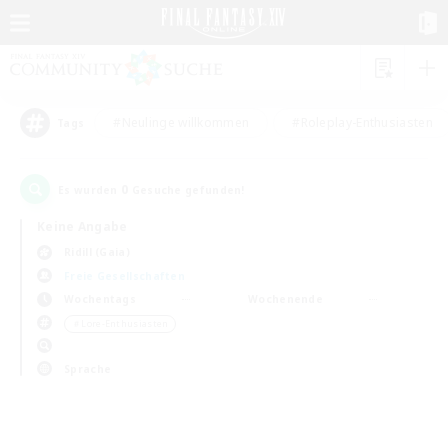
#Neulinge willkommen
#Roleplay-Enthusiasten
Tags
0
Es wurden
Gesuche gefunden!
Keine Angabe
Ridill (Gaia)
Freie Gesellschaften
Wochentags
Wochenende
＃Lore-Enthusiasten
Sprache