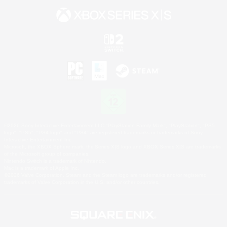
©2026 Sony Interactive Entertainment LLC."PlayStation Family Mark", "PlayStation", "PS5
logo", "PS5", "PS4 logo" and "PS4" are registered trademarks or trademarks of Sony
Interactive Entertainment Inc.
Microsoft, the XBOX Sphere mark, the Series X|S logo and XBOX Series X|S are trademarks
of the Microsoft group of companies.
Nintendo Switch is a trademark of Nintendo.
Mac is a trademark of Apple Inc.
©2026 Valve Corporation. Steam and the Steam logo are trademarks and/or registered
trademarks of Valve Corporation in the U.S. and/or other countries.