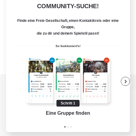
COMMUNITY-SUCHE!
Finde eine Freie Gesellschaft, einen Kontaktkreis oder eine
Gruppe,
die zu dir und deinem Spielstil passt!
So funktioniert's!
Zur PC-Seite
Schritt 1
Eine Gruppe finden
Auf 
Spiel herunterladen
Offizielle Informationen