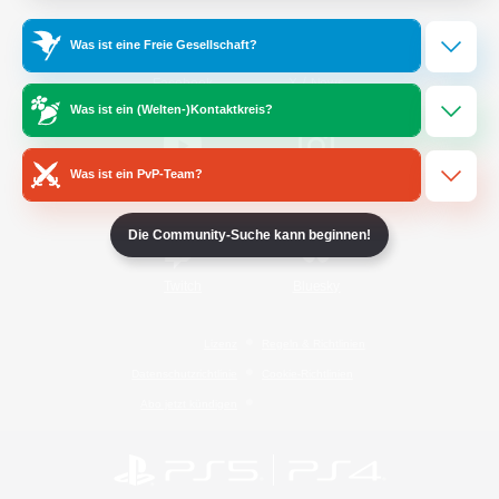
Was ist eine Freie Gesellschaft?
/
Facebook
X
News
Was ist ein (Welten-)Kontaktkreis?
Was ist ein PvP-Team?
YouTube
Instagram
Die Community-Suche kann beginnen!
Twitch
Bluesky
Lizenz
Regeln & Richtlinien
Datenschutzrichtlinie
Cookie-Richtlinien
Abo jetzt kündigen