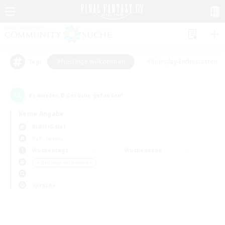
#Neulinge willkommen
#Roleplay-Enthusiasten
Tags
0
Es wurden
Gesuche gefunden!
Keine Angabe
Ridill (Gaia)
PvP-Teams
Wochentags
Wochenende
＃Neulinge willkommen
Sprache