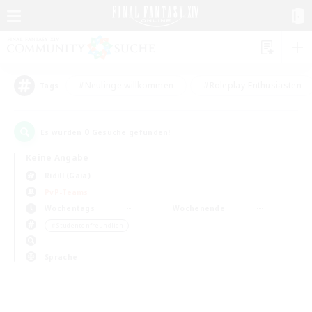
#Neulinge willkommen
#Roleplay-Enthusiasten
Tags
0
Es wurden
Gesuche gefunden!
Keine Angabe
Ridill (Gaia)
PvP-Teams
Wochentags
Wochenende
＃Studentenfreundlich
Sprache