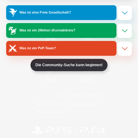
Was ist eine Freie Gesellschaft?
/
Facebook
X
News
Was ist ein (Welten-)Kontaktkreis?
Was ist ein PvP-Team?
YouTube
Instagram
Die Community-Suche kann beginnen!
Twitch
Bluesky
Lizenz
Regeln & Richtlinien
Datenschutzrichtlinie
Cookie-Richtlinien
Abo jetzt kündigen