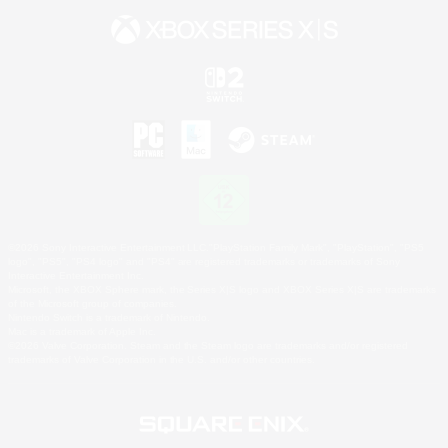
©2026 Sony Interactive Entertainment LLC."PlayStation Family Mark", "PlayStation", "PS5
logo", "PS5", "PS4 logo" and "PS4" are registered trademarks or trademarks of Sony
Interactive Entertainment Inc.
Microsoft, the XBOX Sphere mark, the Series X|S logo and XBOX Series X|S are trademarks
of the Microsoft group of companies.
Nintendo Switch is a trademark of Nintendo.
Mac is a trademark of Apple Inc.
©2026 Valve Corporation. Steam and the Steam logo are trademarks and/or registered
trademarks of Valve Corporation in the U.S. and/or other countries.