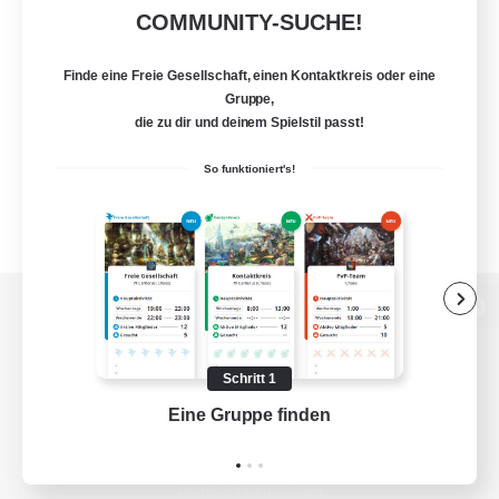
COMMUNITY-SUCHE!
Finde eine Freie Gesellschaft, einen Kontaktkreis oder eine
Gruppe,
die zu dir und deinem Spielstil passt!
So funktioniert's!
Zur PC-Seite
Schritt 1
Eine Gruppe finden
Auf 
Spiel herunterladen
Offizielle Informationen