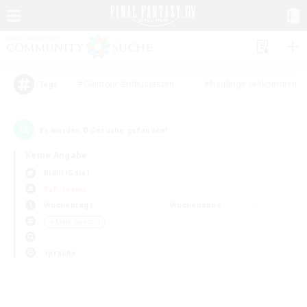
#Glamour-Enthusiasten
#Neulinge willkommen
Tags
0
Es wurden
Gesuche gefunden!
Keine Angabe
Ridill (Gaia)
PvP-Teams
Wochentags
Wochenende
＃Mehrsprachig
Sprache