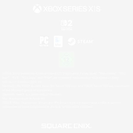
©2026 Sony Interactive Entertainment LLC."PlayStation Family Mark", "PlayStation", "PS5
logo", "PS5", "PS4 logo" and "PS4" are registered trademarks or trademarks of Sony
Interactive Entertainment Inc.
Microsoft, the XBOX Sphere mark, the Series X|S logo and XBOX Series X|S are trademarks
of the Microsoft group of companies.
Nintendo Switch is a trademark of Nintendo.
Mac is a trademark of Apple Inc.
©2026 Valve Corporation. Steam and the Steam logo are trademarks and/or registered
trademarks of Valve Corporation in the U.S. and/or other countries.