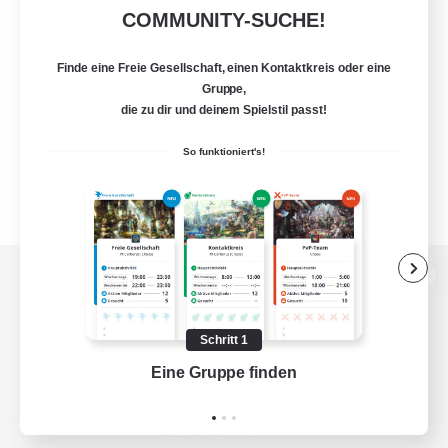
COMMUNITY-SUCHE!
Finde eine Freie Gesellschaft, einen Kontaktkreis oder eine
Gruppe,
die zu dir und deinem Spielstil passt!
So funktioniert's!
Zur PC-Seite
Schritt 1
Eine Gruppe finden
Auf 
Spiel herunterladen
Offizielle Informationen