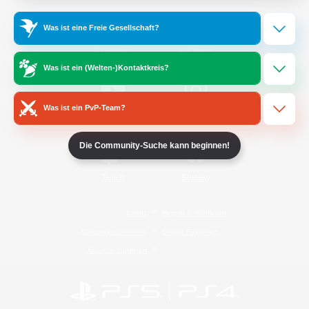
Was ist eine Freie Gesellschaft?
/
Facebook
X
News
Was ist ein (Welten-)Kontaktkreis?
Was ist ein PvP-Team?
YouTube
Instagram
Die Community-Suche kann beginnen!
Twitch
Bluesky
Lizenz
Regeln & Richtlinien
Datenschutzrichtlinie
Cookie-Richtlinien
Abo jetzt kündigen