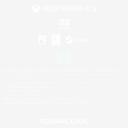
©2026 Sony Interactive Entertainment LLC."PlayStation Family Mark", "PlayStation", "PS5
logo", "PS5", "PS4 logo" and "PS4" are registered trademarks or trademarks of Sony
Interactive Entertainment Inc.
Microsoft, the XBOX Sphere mark, the Series X|S logo and XBOX Series X|S are trademarks
of the Microsoft group of companies.
Nintendo Switch is a trademark of Nintendo.
Mac is a trademark of Apple Inc.
©2026 Valve Corporation. Steam and the Steam logo are trademarks and/or registered
trademarks of Valve Corporation in the U.S. and/or other countries.