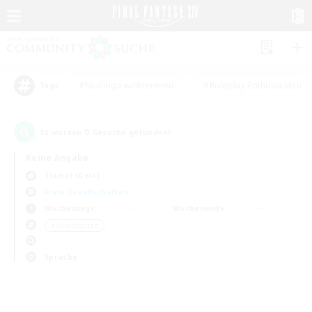
#Neulinge willkommen
#Roleplay-Enthusiasten
Tags
0
Es wurden
Gesuche gefunden!
Keine Angabe
Tiamat (Gaia)
Freie Gesellschaften
Wochentags
Wochenende
＃Schatzkarten
Sprache