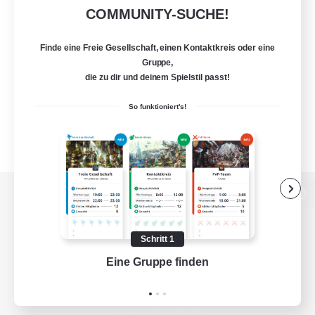
COMMUNITY-SUCHE!
Finde eine Freie Gesellschaft, einen Kontaktkreis oder eine
Gruppe,
die zu dir und deinem Spielstil passt!
So funktioniert's!
Zur PC-Seite
Schritt 1
Eine Gruppe finden
Auf 
Spiel herunterladen
Offizielle Informationen