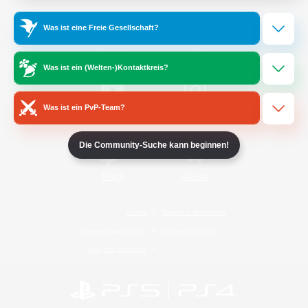
Was ist eine Freie Gesellschaft?
/
Facebook
X
News
Was ist ein (Welten-)Kontaktkreis?
Was ist ein PvP-Team?
YouTube
Instagram
Die Community-Suche kann beginnen!
Twitch
Bluesky
Lizenz
Regeln & Richtlinien
Datenschutzrichtlinie
Cookie-Richtlinien
Abo jetzt kündigen