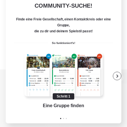
COMMUNITY-SUCHE!
Finde eine Freie Gesellschaft, einen Kontaktkreis oder eine
Gruppe,
die zu dir und deinem Spielstil passt!
So funktioniert's!
Zur PC-Seite
Schritt 1
Eine Gruppe finden
Auf 
Spiel herunterladen
Offizielle Informationen