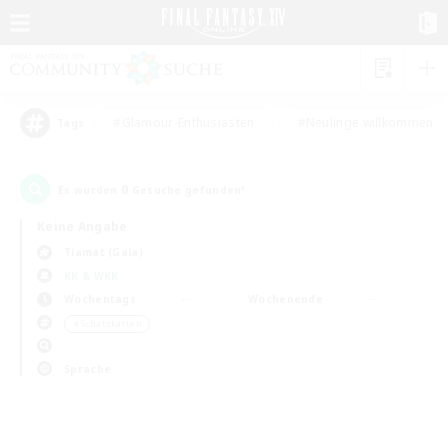
#Glamour-Enthusiasten
#Neulinge willkommen
Tags
0
Es wurden
Gesuche gefunden!
Keine Angabe
Tiamat (Gaia)
KK & WKK
Wochentags
Wochenende
＃Schatzkarten
Sprache