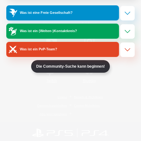
Was ist eine Freie Gesellschaft?
/
Facebook
X
News
Was ist ein (Welten-)Kontaktkreis?
Was ist ein PvP-Team?
YouTube
Instagram
Die Community-Suche kann beginnen!
Twitch
Bluesky
Lizenz
Regeln & Richtlinien
Datenschutzrichtlinie
Cookie-Richtlinien
Abo jetzt kündigen