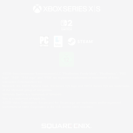
©2026 Sony Interactive Entertainment LLC."PlayStation Family Mark", "PlayStation", "PS5
logo", "PS5", "PS4 logo" and "PS4" are registered trademarks or trademarks of Sony
Interactive Entertainment Inc.
Microsoft, the XBOX Sphere mark, the Series X|S logo and XBOX Series X|S are trademarks
of the Microsoft group of companies.
Nintendo Switch is a trademark of Nintendo.
Mac is a trademark of Apple Inc.
©2026 Valve Corporation. Steam and the Steam logo are trademarks and/or registered
trademarks of Valve Corporation in the U.S. and/or other countries.