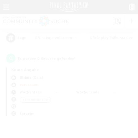
#Neulinge willkommen
#Roleplay-Enthusiasten
Tags
0
Es wurden
Gesuche gefunden!
Keine Angabe
Ultima (Gaia)
PvP-Teams
Wochentags
Wochenende
＃Elternfreundlich
Sprache