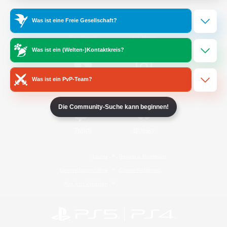
Was ist eine Freie Gesellschaft?
/
Facebook
X
News
Was ist ein (Welten-)Kontaktkreis?
Was ist ein PvP-Team?
YouTube
Instagram
Die Community-Suche kann beginnen!
Twitch
Bluesky
Lizenz
Regeln & Richtlinien
Datenschutzrichtlinie
Cookie-Richtlinien
Abo jetzt kündigen