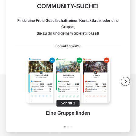
COMMUNITY-SUCHE!
Finde eine Freie Gesellschaft, einen Kontaktkreis oder eine
Gruppe,
die zu dir und deinem Spielstil passt!
So funktioniert's!
Zur PC-Seite
Schritt 1
Eine Gruppe finden
Auf 
Spiel herunterladen
Offizielle Informationen