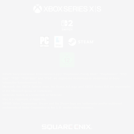
©2026 Sony Interactive Entertainment LLC."PlayStation Family Mark", "PlayStation", "PS5
logo", "PS5", "PS4 logo" and "PS4" are registered trademarks or trademarks of Sony
Interactive Entertainment Inc.
Microsoft, the XBOX Sphere mark, the Series X|S logo and XBOX Series X|S are trademarks
of the Microsoft group of companies.
Nintendo Switch is a trademark of Nintendo.
Mac is a trademark of Apple Inc.
©2026 Valve Corporation. Steam and the Steam logo are trademarks and/or registered
trademarks of Valve Corporation in the U.S. and/or other countries.