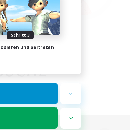
Schritt 3
obieren und beitreten