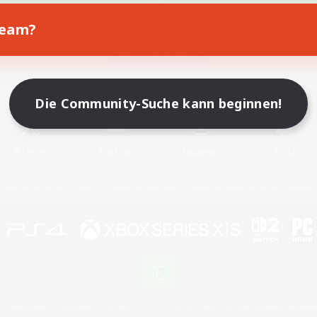
Team?
Spiel herunterladen
Offizielle Informationen
Die Community-Suche kann beginnen!
X
/
News
YouTube
Instagram
Twitch
Lizenz
Regeln & Richtlinien
Datenschutzrichtlinie
Cookie-Richtlinien
Abo jetzt kündige
 Family Mark", "PlayStation", "PS5 logo", "PS5", "PS4 logo" and "PS4" are registered trademark