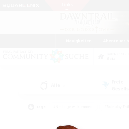
Neuigkeiten
Abenteuer 
DATENZENTR
Gaia
Freie
Alle
(0)
Gesell
Tags
#Neulinge willkommen
#Roleplay-Ent
#Mehrsprachig
#Unterkunft-Enthusias
#Screenshot-Enthusiasten
#Hochstufig