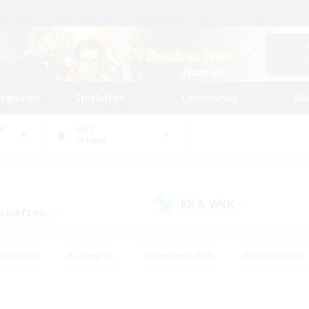
beginnen
Spielinfos
Community
Ra
UM
WELT
Ultima
KK & WKK
(0)
schaften
(0)
husiasten
#Zwanglos
#Elternfreundlich
#Spielerevents
ten
#Glamour-Enthusiasten
#Schatzkarten
#Studentenfr
e Inhalte
#Lore-Enthusiasten
#Handwerker/Sammler
#