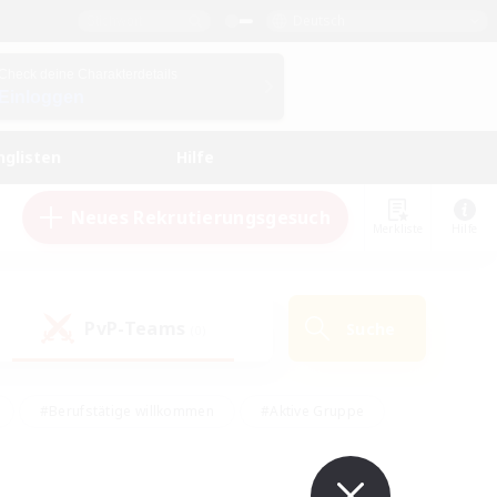
Deutsch
Check deine Charakterdetails
Einloggen
nglisten
Hilfe
Neues Rekrutierungsgesuch
Merkliste
Hilfe
PvP-Teams
Suche
(0)
#Berufstätige willkommen
#Aktive Gruppe
eundlich
#Hardcore
#Hohe Jagd
Hobbys/Interessen
#PvP-Enthusiasten