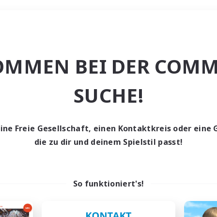
Wochenende
OMMEN BEI DER COMM
ache
SUCHE!
eine Freie Gesellschaft, einen Kontaktkreis oder eine 
die zu dir und deinem Spielstil passt!
0 Gesuche
den keine Gesuche ge
So funktioniert's!
t aufgeben! Versuche es mit anderen Suchfil