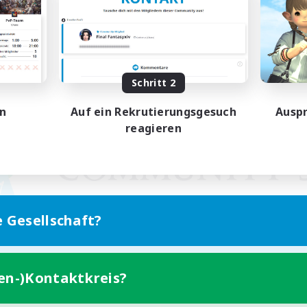
Schritt 2
en
Auf ein Rekrutierungsgesuch
Auspr
reagieren
e Gesellschaft?
ten-)Kontaktkreis?
Version für Mobilgeräte