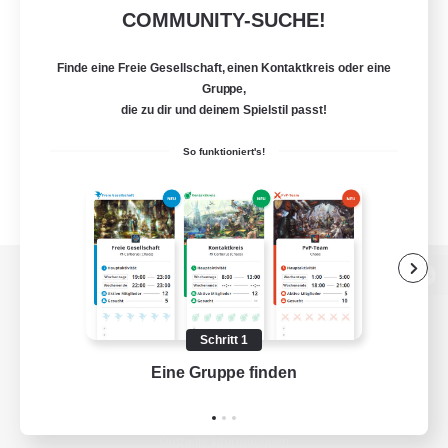
COMMUNITY-SUCHE!
Finde eine Freie Gesellschaft, einen Kontaktkreis oder eine
Gruppe,
die zu dir und deinem Spielstil passt!
So funktioniert's!
Zur PC-Seite
Schritt 1
Eine Gruppe finden
Auf 
Spiel herunterladen
Offizielle Informationen