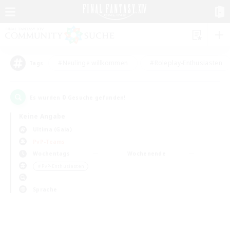
#Neulinge willkommen
#Roleplay-Enthusiasten
Tags
0
Es wurden
Gesuche gefunden!
Keine Angabe
Ultima (Gaia)
PvP-Teams
Wochentags
Wochenende
＃PvP-Enthusiasten
Sprache