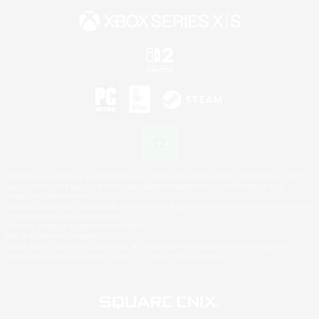
©2026 Sony Interactive Entertainment LLC."PlayStation Family Mark", "PlayStation", "PS5
logo", "PS5", "PS4 logo" and "PS4" are registered trademarks or trademarks of Sony
Interactive Entertainment Inc.
Microsoft, the XBOX Sphere mark, the Series X|S logo and XBOX Series X|S are trademarks
of the Microsoft group of companies.
Nintendo Switch is a trademark of Nintendo.
Mac is a trademark of Apple Inc.
©2026 Valve Corporation. Steam and the Steam logo are trademarks and/or registered
trademarks of Valve Corporation in the U.S. and/or other countries.