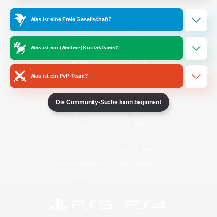
Was ist eine Freie Gesellschaft?
/
Facebook
X
News
Was ist ein (Welten-)Kontaktkreis?
Was ist ein PvP-Team?
YouTube
Instagram
Die Community-Suche kann beginnen!
Twitch
Bluesky
Lizenz
Regeln & Richtlinien
Datenschutzrichtlinie
Cookie-Richtlinien
Abo jetzt kündigen