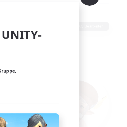
ten
Sprache
Bearbeiten
UNITY-
Gruppe,
funden.
tern!