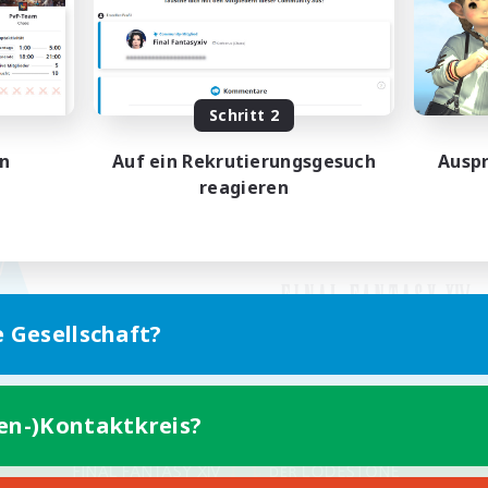
Schritt 2
en
Auf ein Rekrutierungsgesuch
Auspr
reagieren
e Gesellschaft?
ten-)Kontaktkreis?
Version für Mobilgeräte