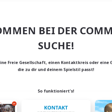
Wochenende
＃Lore-Enthusias
OMMEN BEI DER COMM
SUCHE!
eine Freie Gesellschaft, einen Kontaktkreis oder eine 
0 Gesuche
die zu dir und deinem Spielstil passt!
den keine Gesuche ge
So funktioniert's!
t aufgeben! Versuche es mit anderen Suchfil