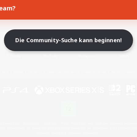
Team?
Spiel herunterladen
Offizielle Informationen
Die Community-Suche kann beginnen!
X
/
News
YouTube
Instagram
Twitch
Lizenz
Regeln & Richtlinien
Datenschutzrichtlinie
Cookie-Richtlinien
Abo jetzt kündige
 Family Mark", "PlayStation", "PS5 logo", "PS5", "PS4 logo" and "PS4" are registered trademark
XBOX Sphere mark, the Series X|S logo and XBOX Series X|S are trademarks of the Microsoft gro
Nintendo Switch is a trademark of Nintendo.