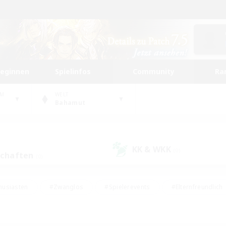
beginnen
Spielinfos
Community
Ra
UM
WELT
Bahamut
KK & WKK
(0)
schaften
(0)
husiasten
#Zwanglos
#Spielerevents
#Elternfreundlich
#Unterkunft-Enthusiasten
#Studentenfreundlich
#Hardcore
gd
#Handwerker/Sammler
#Lore-Enthusiasten
#Hobbys/