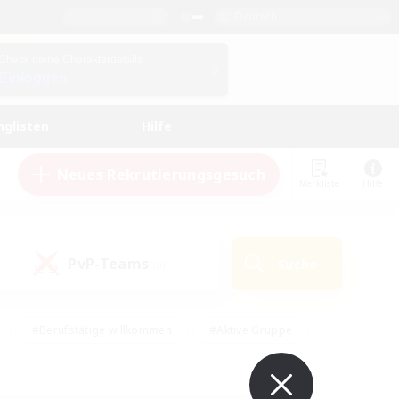
Deutsch
Check deine Charakterdetails
Einloggen
nglisten
Hilfe
Neues Rekrutierungsgesuch
Merkliste
Hilfe
PvP-Teams
Suche
(0)
#Berufstätige willkommen
#Aktive Gruppe
#Schatzkarten
#Screenshot-Enthusiasten
Interessen
#PvP-Enthusiasten