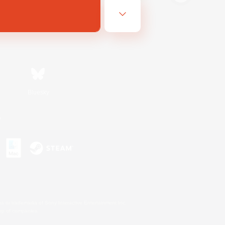
Bluesky
n
s or trademarks of Sony Interactive Entertainment Inc.
up of companies.