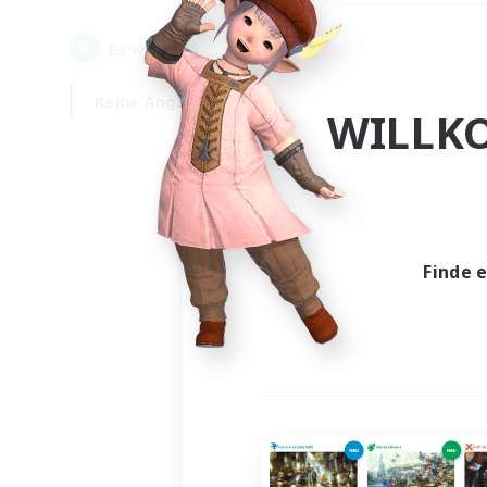
0
Es wurden
Gesuche gefunden!
Keine Angabe
Wochentags
WILLK
Finde 
Es wur
Nich