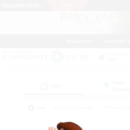
Neuigkeiten
Abenteuer 
DATENZENTR
Gaia
Freie
Alle
(0)
Gesell
Tags
#Neulinge willkommen
#Roleplay-Ent
#Mehrsprachig
#Glamour-Enthusiasten
#Hochstufige Inhalte
#Hohe Ja