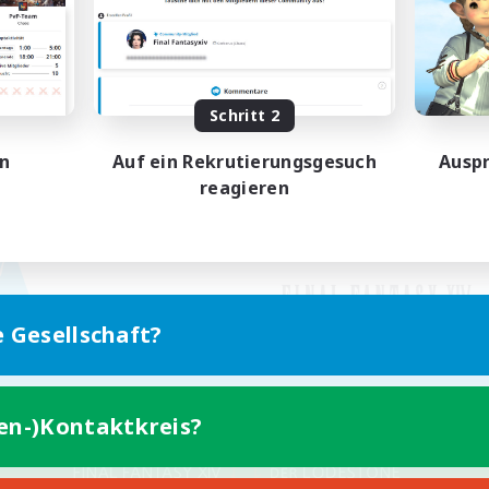
Schritt 2
en
Auf ein Rekrutierungsgesuch
Auspr
reagieren
e Gesellschaft?
ten-)Kontaktkreis?
Version für Mobilgeräte