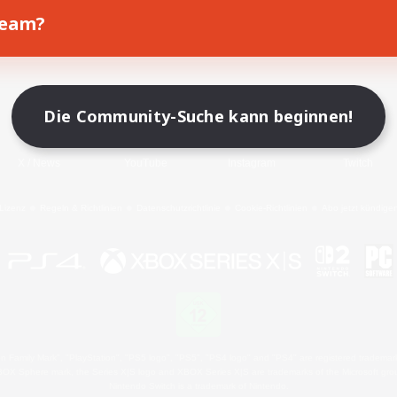
Team?
Spiel herunterladen
Offizielle Informationen
Die Community-Suche kann beginnen!
X
/
News
YouTube
Instagram
Twitch
Lizenz
Regeln & Richtlinien
Datenschutzrichtlinie
Cookie-Richtlinien
Abo jetzt kündige
 Family Mark", "PlayStation", "PS5 logo", "PS5", "PS4 logo" and "PS4" are registered trademark
XBOX Sphere mark, the Series X|S logo and XBOX Series X|S are trademarks of the Microsoft gro
Nintendo Switch is a trademark of Nintendo.