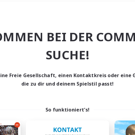
Wochenende
＃Schatzkarten
OMMEN BEI DER COMM
SUCHE!
eine Freie Gesellschaft, einen Kontaktkreis oder eine 
0 Gesuche
die zu dir und deinem Spielstil passt!
den keine Gesuche ge
So funktioniert's!
t aufgeben! Versuche es mit anderen Suchfil