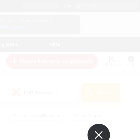
Deutsch
Check deine Charakterdetails
Einloggen
nglisten
Hilfe
Neues Rekrutierungsgesuch
Merkliste
Hilfe
PvP-Teams
Suche
(0)
#Berufstätige willkommen
#Aktive Gruppe
en
#Handwerker/Sammler
#Hohe Jagd
Enthusiasten
#PvP-Enthusiasten