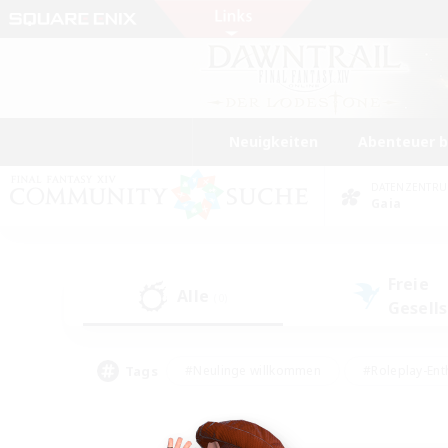
Neuigkeiten
Abenteuer 
DATENZENTR
Gaia
Freie
Alle
(0)
Gesell
Tags
#Neulinge willkommen
#Roleplay-Ent
#Mehrsprachig
#Studentenfreundlich
#Screenshot-Enthusiasten
#Har