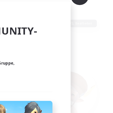
Sprache
Bearbeiten
UNITY-
Gruppe,
funden.
tern!