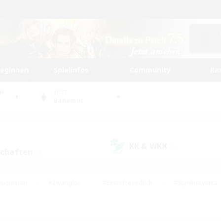
beginnen
Spielinfos
Community
Ra
UM
WELT
Bahamut
KK & WKK
(0)
schaften
(0)
husiasten
#Zwanglos
#Elternfreundlich
#Spielerevents
#Unterkunft-Enthusiasten
#Glamour-Enthusiasten
#Schatzkart
dcore
#Hochstufige Inhalte
#Hobbys/Interessen
#Lore-