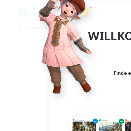
0
Es wurden
Gesuche gefunden!
Keine Angabe
Wochentags
WILLK
Finde 
Es wur
Nich