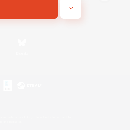
Bluesky
n
s or trademarks of Sony Interactive Entertainment Inc.
up of companies.