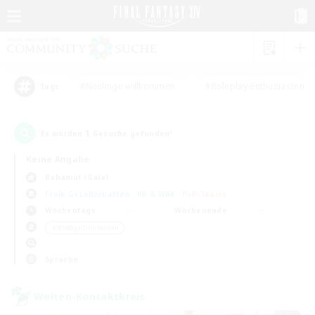
#Neulinge willkommen
#Roleplay-Enthusiasten
Tags
1
Es wurden
Gesuche gefunden!
Keine Angabe
Bahamut (Gaia)
Freie Gesellschaften
KK & WKK
PvP-Teams
Wochentags
Wochenende
＃Hobbys/Interessen
Sprache
Welten-Kontaktkreis