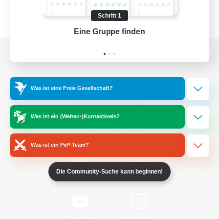
Schritt 1
Eine Gruppe finden
Auf 
Zur PC-Seite
Was ist eine Freie Gesellschaft?
Spiel herunterladen
Was ist ein (Welten-)Kontaktkreis?
Offizielle Informationen
Was ist ein PvP-Team?
Die Community-Suche kann beginnen!
/
Facebook
X
News
YouTube
Instagram