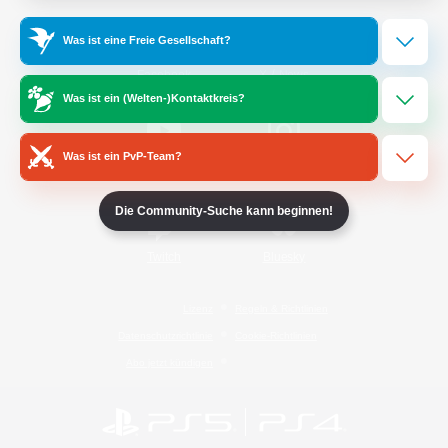
Was ist eine Freie Gesellschaft?
/
Facebook
X
News
Was ist ein (Welten-)Kontaktkreis?
Was ist ein PvP-Team?
YouTube
Instagram
Die Community-Suche kann beginnen!
Twitch
Bluesky
Lizenz
Regeln & Richtlinien
Datenschutzrichtlinie
Cookie-Richtlinien
Abo jetzt kündigen