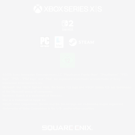
©2026 Sony Interactive Entertainment LLC."PlayStation Family Mark", "PlayStation", "PS5
logo", "PS5", "PS4 logo" and "PS4" are registered trademarks or trademarks of Sony
Interactive Entertainment Inc.
Microsoft, the XBOX Sphere mark, the Series X|S logo and XBOX Series X|S are trademarks
of the Microsoft group of companies.
Nintendo Switch is a trademark of Nintendo.
Mac is a trademark of Apple Inc.
©2026 Valve Corporation. Steam and the Steam logo are trademarks and/or registered
trademarks of Valve Corporation in the U.S. and/or other countries.