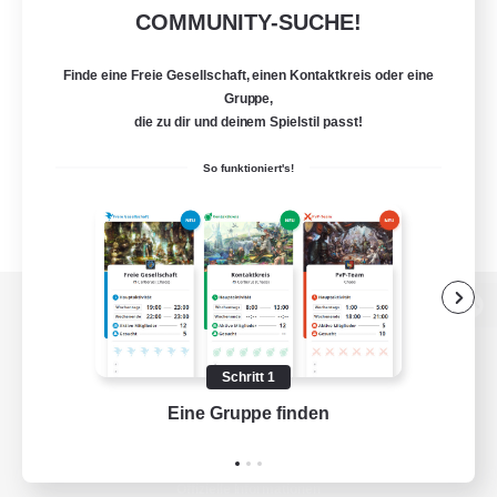
COMMUNITY-SUCHE!
Finde eine Freie Gesellschaft, einen Kontaktkreis oder eine
Gruppe,
die zu dir und deinem Spielstil passt!
So funktioniert's!
Zur PC-Seite
Schritt 1
Eine Gruppe finden
Auf 
Spiel herunterladen
Offizielle Informationen