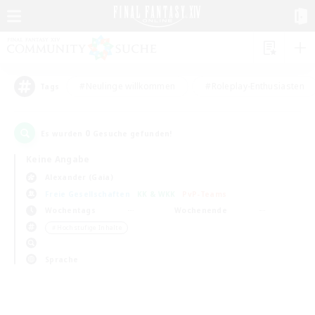
#Neulinge willkommen
#Roleplay-Enthusiasten
Tags
0
Es wurden
Gesuche gefunden!
Keine Angabe
Alexander (Gaia)
Freie Gesellschaften
KK & WKK
PvP-Teams
Wochentags
Wochenende
＃Hochstufige Inhalte
Sprache