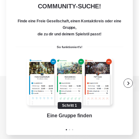
COMMUNITY-SUCHE!
Finde eine Freie Gesellschaft, einen Kontaktkreis oder eine
Gruppe,
die zu dir und deinem Spielstil passt!
So funktioniert's!
Zur PC-Seite
Schritt 1
Eine Gruppe finden
Auf 
Spiel herunterladen
Offizielle Informationen