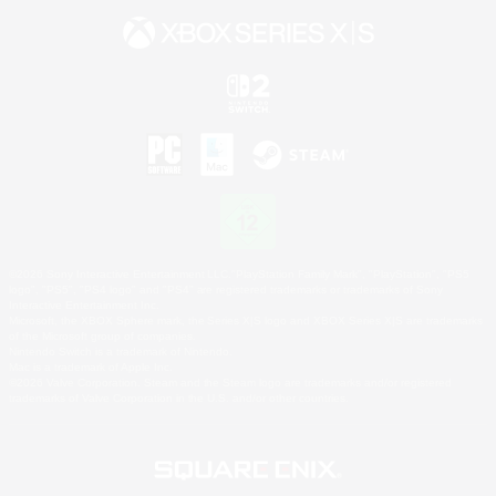
©2026 Sony Interactive Entertainment LLC."PlayStation Family Mark", "PlayStation", "PS5
logo", "PS5", "PS4 logo" and "PS4" are registered trademarks or trademarks of Sony
Interactive Entertainment Inc.
Microsoft, the XBOX Sphere mark, the Series X|S logo and XBOX Series X|S are trademarks
of the Microsoft group of companies.
Nintendo Switch is a trademark of Nintendo.
Mac is a trademark of Apple Inc.
©2026 Valve Corporation. Steam and the Steam logo are trademarks and/or registered
trademarks of Valve Corporation in the U.S. and/or other countries.