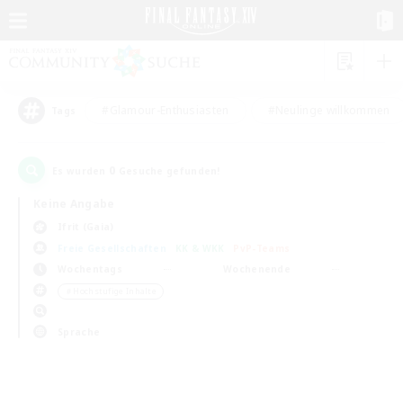
#Glamour-Enthusiasten
#Neulinge willkommen
Tags
0
Es wurden
Gesuche gefunden!
Keine Angabe
Ifrit (Gaia)
Freie Gesellschaften
KK & WKK
PvP-Teams
Wochentags
Wochenende
＃Hochstufige Inhalte
Sprache