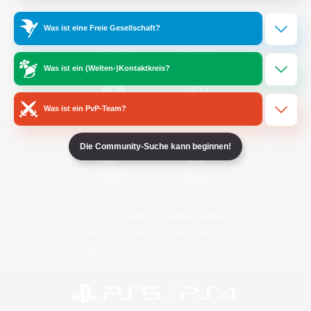
Was ist eine Freie Gesellschaft?
/
Facebook
X
News
Was ist ein (Welten-)Kontaktkreis?
Was ist ein PvP-Team?
YouTube
Instagram
Die Community-Suche kann beginnen!
Twitch
Bluesky
Lizenz
Regeln & Richtlinien
Datenschutzrichtlinie
Cookie-Richtlinien
Abo jetzt kündigen