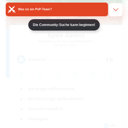
Was ist ein PvP-Team?
Die Community-Suche kann beginnen!
Apex Aeons
Rekrutierung für neue Mitglieder
Alpha [Light]
10
Gesucht
Neulinge willkommen
Berufstätige willkommen
Elternfreundlich
Zwanglos
EN