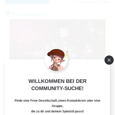
Endet am 01.09.2026
Freie Gesellschaft
WILLKOMMEN BEI DER
Lights of Eorzea
COMMUNITY-SUCHE!
Rekrutierung für neue Mitglieder
Alpha [Light]
Finde eine Freie Gesellschaft, einen Kontaktkreis oder eine
10
Gesucht
Gruppe,
die zu dir und deinem Spielstil passt!