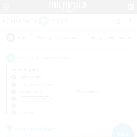
#Neulinge willkommen
#Roleplay-Enthusiasten
Tags
8
Es wurden
Gesuche gefunden!
Keine Angabe
Alpha (Light)
Freie Gesellschaften
Wochentags
Wochenende
＃Elternfreundlich
Sprache
Freie Gesellschaft
NEU